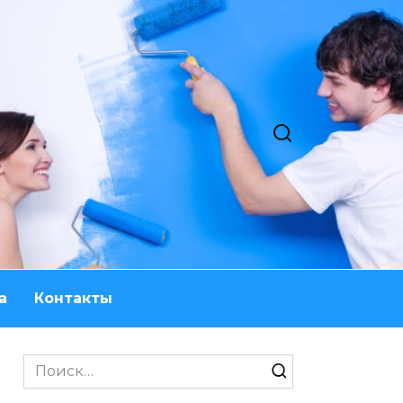
а
Контакты
Search
for: