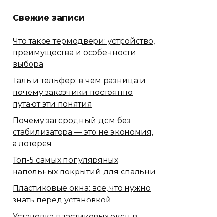
Свежие записи
Что такое термодвери: устройство,
преимущества и особенности
выбора
Таль и тельфер: в чем разница и
почему заказчики постоянно
путают эти понятия
Почему загородный дом без
стабилизатора — это не экономия,
а лотерея
Топ-5 самых популяряных
напольных покрытий для спальни
Пластиковые окна: все, что нужно
знать перед установкой
Установка пластиковых окон в