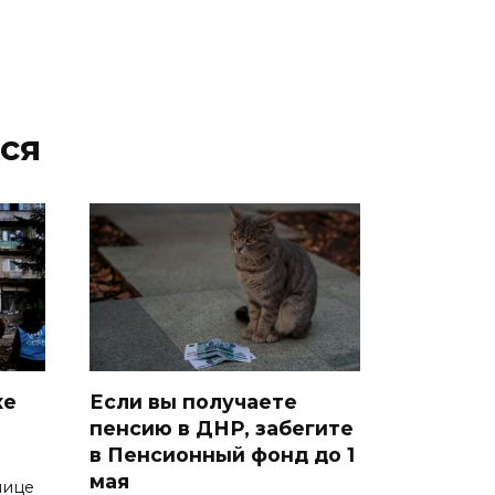
ся
ке
Если вы получаете
пенсию в ДНР, забегите
в Пенсионный фонд до 1
мая
лице