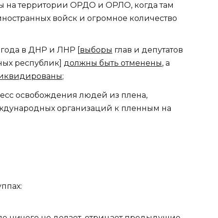
ы на территории ОРДО и ОРЛО, когда там
иностранных войск и огромное количество
 года в ДНР и ЛНР [
выборы
глав и депутатов
ных республик]
должны быть отменены
, а
иквидированы
;
есс освобождения людей из плена,
еждународных организаций к пленным на
ппах:
пе
ничего не делает
, отрицает предыдущие