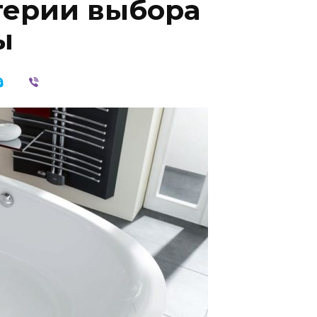
терии выбора
ы