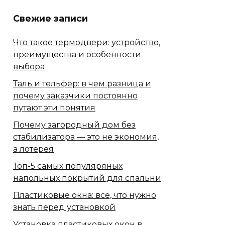
Свежие записи
Что такое термодвери: устройство,
преимущества и особенности
выбора
Таль и тельфер: в чем разница и
почему заказчики постоянно
путают эти понятия
Почему загородный дом без
стабилизатора — это не экономия,
а лотерея
Топ-5 самых популяряных
напольных покрытий для спальни
Пластиковые окна: все, что нужно
знать перед установкой
Установка пластиковых окон в