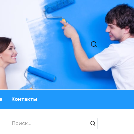
а
Контакты
Search
for: