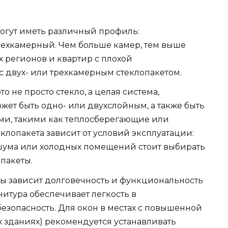
огут иметь различный профиль:
ехкамерный. Чем больше камер, тем выше
х регионов и квартир с плохой
с двух- или трехкамерным стеклопакетом.
то не просто стекло, а целая система,
ожет быть одно- или двухслойным, а также быть
и, такими как теплосберегающие или
лопакета зависит от условий эксплуатации:
ума или холодных помещений стоит выбирать
пакеты.
ры зависит долговечность и функциональность
нитура обеспечивает легкость в
езопасность. Для окон в местах с повышенной
х зданиях) рекомендуется устанавливать