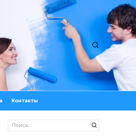
а
Контакты
Search
for: