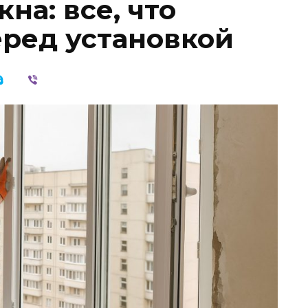
на: все, что
еред установкой