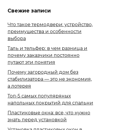
Свежие записи
Что такое термодвери: устройство,
преимущества и особенности
выбора
Таль и тельфер: в чем разница и
почему заказчики постоянно
путают эти понятия
Почему загородный дом без
стабилизатора — это не экономия,
а лотерея
Топ-5 самых популяряных
напольных покрытий для спальни
Пластиковые окна: все, что нужно
знать перед установкой
Установка пластиковых окон в