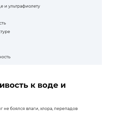
де и ультрафиолету
сть
ктуре
ность
ивость к воде и
г не боялся влаги, хлора, перепадов