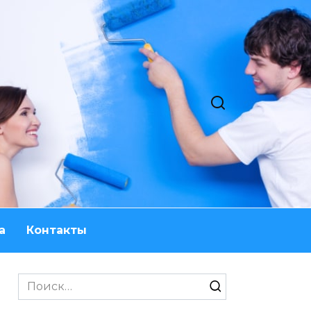
а
Контакты
Search
for: