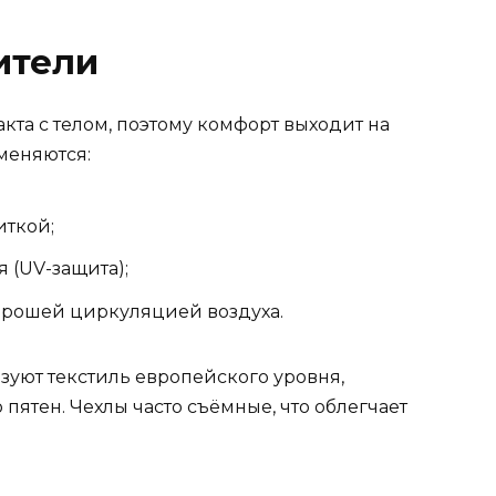
ители
кта с телом, поэтому комфорт выходит на
меняются:
иткой;
 (UV-защита);
орошей циркуляцией воздуха.
уют текстиль европейского уровня,
пятен. Чехлы часто съёмные, что облегчает