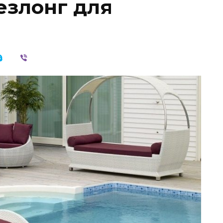
езлонг для