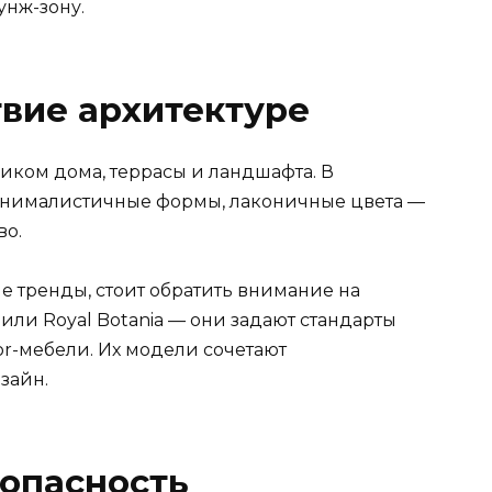
унж-зону.
твие архитектуре
иком дома, террасы и ландшафта. В
инималистичные формы, лаконичные цвета —
во.
е тренды, стоит обратить внимание на
или Royal Botania — они задают стандарты
or-мебели. Их модели сочетают
зайн.
зопасность