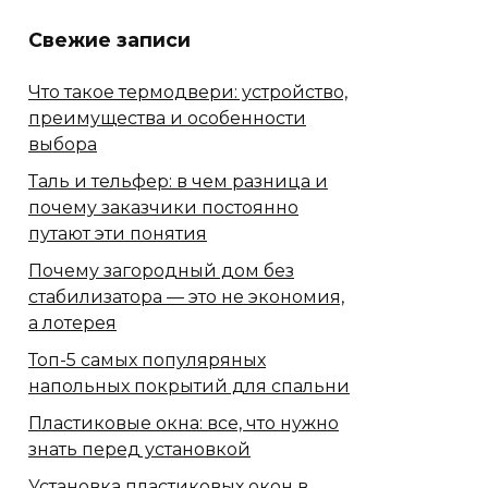
Свежие записи
Что такое термодвери: устройство,
преимущества и особенности
выбора
Таль и тельфер: в чем разница и
почему заказчики постоянно
путают эти понятия
Почему загородный дом без
стабилизатора — это не экономия,
а лотерея
Топ-5 самых популяряных
напольных покрытий для спальни
Пластиковые окна: все, что нужно
знать перед установкой
Установка пластиковых окон в