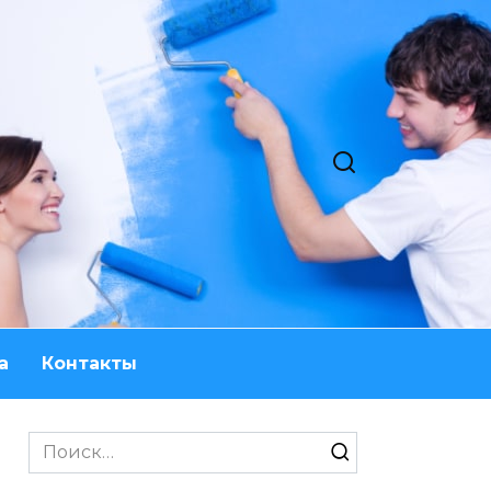
а
Контакты
Search
for: