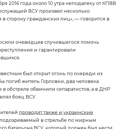
бря 2016 года около 10 утра неподалеку от КПВВ
ослужащий ВСУ произвел несколько
 в сторону гражданских лиц», — говорится в
осили очевидцев случившегося помочь
преступления и гарантировали
ившихся.
звестным был открыт огонь по очереди из
бы погиб житель Горловки, два человека
 в обстреле обвинили сепаратистов, а в ДНР
елял боец ВСУ.
жителей
проводят также и украинские
ен подозреваемый в стрельбе по мирным
го батальона ВСУ, который должен был нести