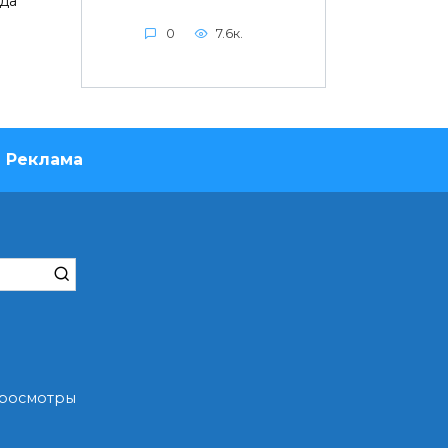
да
0
7.6к.
Реклама
 Просмотры