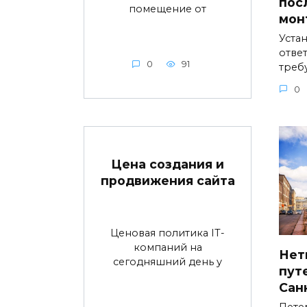
пос
помещение от
мон
Устан
ответ
0
91
треб
0
Цена создания и
продвижения сайта
Ценовая политика IT-
компаний на
Нет
сегодняшний день у
пут
Сан