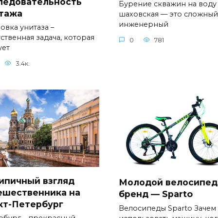
ледовательность
Бурение скважин на воду
тажа
шаховская — это сложный
инженерный
овка унитаза –
ственная задача, которая
0
781
ует
3.4к.
ипичный взгляд
Молодой велосипе
ешественника на
бренд — Sparto
кт-Петербург
Велосипеды Sparto Зачем