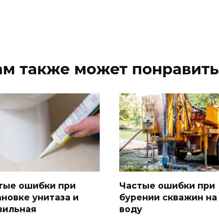
ам также может понравить
тые ошибки при
Частые ошибки при
ановке унитаза и
бурении скважин на
вильная
воду