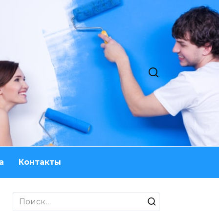
а
Контакты
Search
for: