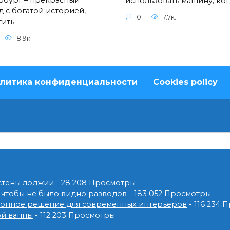
рбург – прекрасный
использовать машину, ког
д с богатой историей,
0
7.7к.
тить
8.9к.
литика конфиденциальности
Cookies policy
 стены лоджии
- 28 208 Просмотры
 чтобы не было видно разводов
- 183 052 Просмотры
ионное решение для современных интерьеров
- 116 234
ой ванны
- 112 203 Просмотры