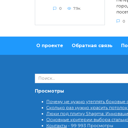
Пете
горо
0
7.9к.
посе
0
О проекте
Обратная связь
По
Search
for:
Просмотры
Почему не нужно утеплять боковые
Сколько раз нужно красить потолок
Люки под плитку Shagma: Инновац
Основные критерии выбора стальн
Контакты
- 99 993 Просмотры