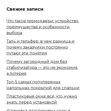
Свежие записи
Что такое термодвери: устройство,
преимущества и особенности
выбора
Таль и тельфер: в чем разница и
почему заказчики постоянно
путают эти понятия
Почему загородный дом без
стабилизатора — это не экономия,
а лотерея
Топ-5 самых популяряных
напольных покрытий для спальни
Пластиковые окна: все, что нужно
знать перед установкой
Установка пластиковых окон в