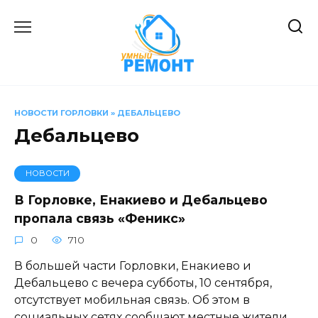
Перейти
к
содержанию
НОВОСТИ ГОРЛОВКИ
»
ДЕБАЛЬЦЕВО
Дебальцево
НОВОСТИ
В Горловке, Енакиево и Дебальцево
пропала связь «Феникс»
0
710
В большей части Горловки, Енакиево и
Дебальцево с вечера субботы, 10 сентября,
отсутствует мобильная связь. Об этом в
социальных сетях сообщают местные жители.