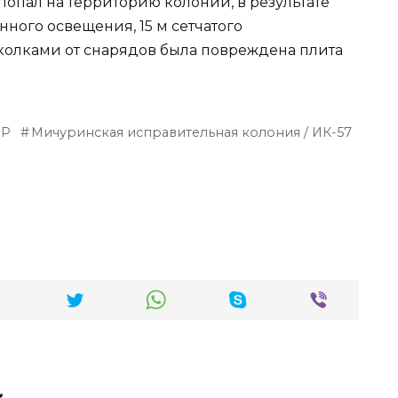
попал на территорию колонии, в результате
ного освещения, 15 м сетчатого
колками от снарядов была повреждена плита
НР
Мичуринская исправительная колония / ИК-57