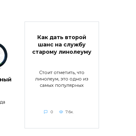
Как дать второй
шанс на службу
старому линолеуму
Стоит отметить, что
линолеум, это одно из
дный
самых популярных
да
0
7.6к.