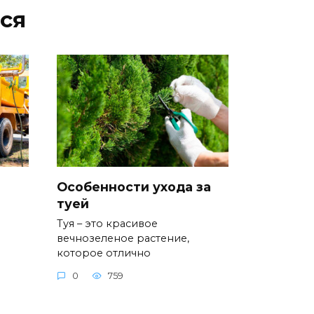
ся
Особенности ухода за
туей
Туя – это красивое
вечнозеленое растение,
которое отлично
0
759