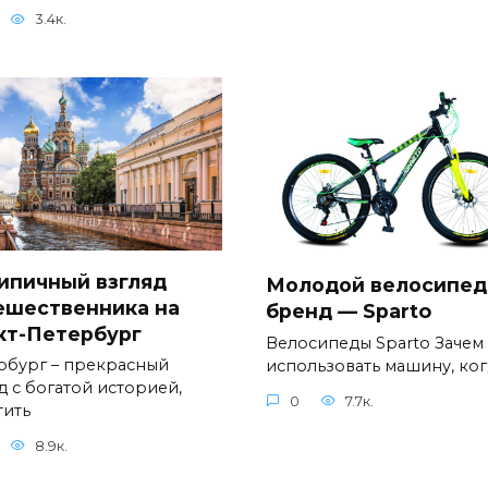
3.4к.
ипичный взгляд
Молодой велосипе
ешественника на
бренд — Sparto
кт-Петербург
Велосипеды Sparto Зачем
рбург – прекрасный
использовать машину, ког
д с богатой историей,
0
7.7к.
тить
8.9к.