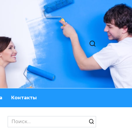
а
Контакты
Search
for: