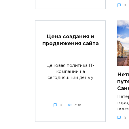
0
Цена создания и
продвижения сайта
Ценовая политика IT-
компаний на
Нет
сегодняшний день у
пут
Сан
Пете
горо
0
7.9к.
посе
0