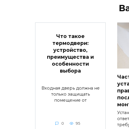
В
Что такое
термодвери:
устройство,
преимущества и
особенности
выбора
Час
уст
Входная дверь должна не
пра
только защищать
пос
помещение от
мон
Устан
ответ
0
95
треб