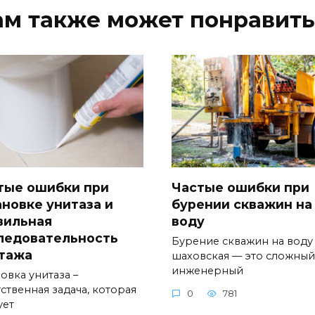
ам также может понравить
тые ошибки при
Частые ошибки при
ановке унитаза и
бурении скважин на
вильная
воду
ледовательность
Бурение скважин на воду
тажа
шаховская — это сложный
инженерный
овка унитаза –
ственная задача, которая
0
781
ует