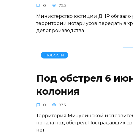
0
725
Министерство юстиции ДНР обязало 
территории нотариусов передать в 
делопроизводства
НОВОСТИ
Под обстрел 6 ию
колония
0
933
Территория Мичуринской исправите
попала под обстрел. Пострадавших с
нет.