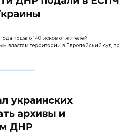
сти ДНР подали в ЕСПЧ
Украины
года подало 140 исков от жителей
м властям территории в Европейский суд по
л украинских
ать архивы и
ям ДНР