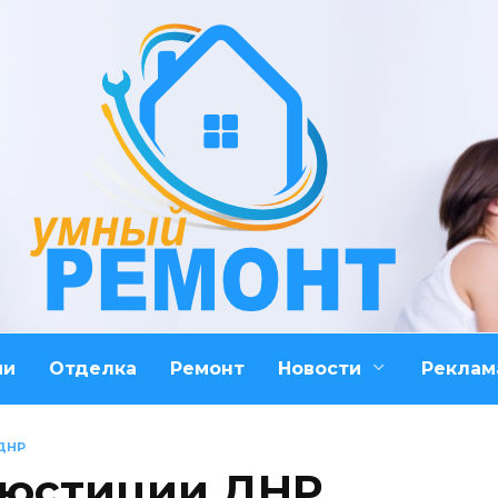
ми
Отделка
Ремонт
Новости
Реклам
ДНР
 юстиции ДНР