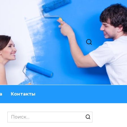
а
Контакты
Search
for: