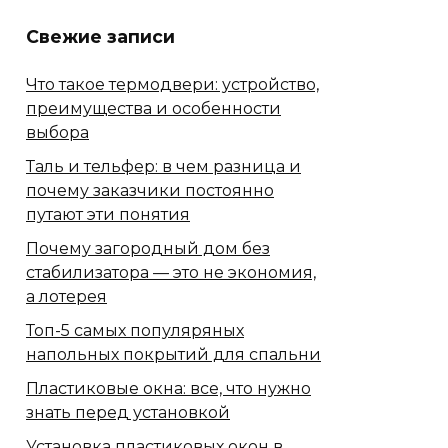
Свежие записи
Что такое термодвери: устройство,
преимущества и особенности
выбора
Таль и тельфер: в чем разница и
почему заказчики постоянно
путают эти понятия
Почему загородный дом без
стабилизатора — это не экономия,
а лотерея
Топ-5 самых популяряных
напольных покрытий для спальни
Пластиковые окна: все, что нужно
знать перед установкой
Установка пластиковых окон в