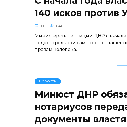
С начала года вла
140 исков против 
0
646
Министерство юстиции ДНР с начала 
подконтрольной самопровозглашенны
правам человека.
НОВОСТИ
Минюст ДНР обяза
нотариусов перед
документы власт