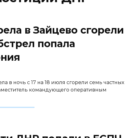
рела в Зайцево сгорели
бстрел попала
ония
ла в ночь с 17 на 18 июля сгорели семь частных
 заместитель командующего оперативным