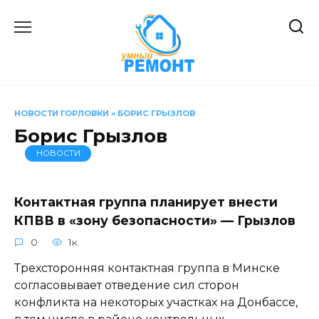
Перейти
к
содержанию
НОВОСТИ ГОРЛОВКИ
»
БОРИС ГРЫЗЛОВ
Борис Грызлов
НОВОСТИ
Контактная группа планирует внести
КПВВ в «зону безопасности» — Грызлов
0
1к.
Трехсторонняя контактная группа в Минске
согласовывает отведение сил сторон
конфликта на некоторых участках на Донбассе,