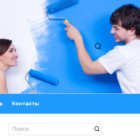
а
Контакты
Search
for: