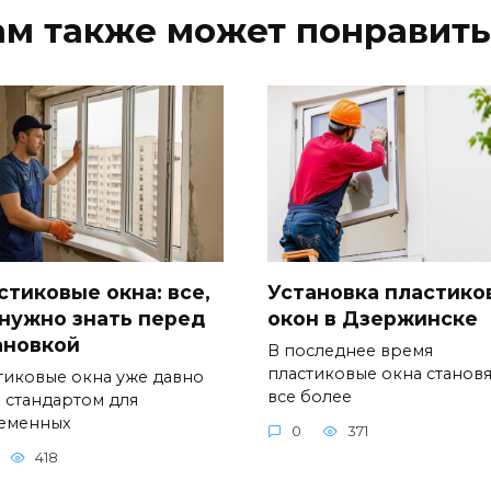
ам также может понравить
стиковые окна: все,
Установка пластико
 нужно знать перед
окон в Дзержинске
ановкой
В последнее время
пластиковые окна становя
тиковые окна уже давно
все более
и стандартом для
еменных
0
371
418