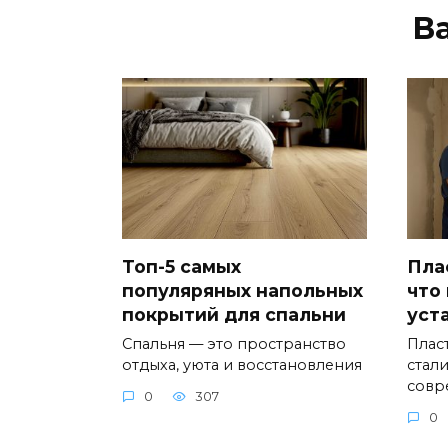
В
Топ-5 самых
Пла
популяряных напольных
что
покрытий для спальни
уст
Спальня — это пространство
Плас
отдыха, уюта и восстановления
стал
совр
0
307
0