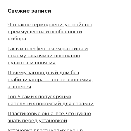
Свежие записи
Что такое термодвери: устройство,
преимущества и особенности
выбора
Таль и тельфер: в чем разница и
почему заказчики постоянно
путают эти понятия
Почему загородный дом без
стабилизатора — это не экономия,
а лотерея
Топ-5 самых популяряных
напольных покрытий для спальни
Пластиковые окна: все, что нужно
знать перед установкой
Установка пластиковых окон в