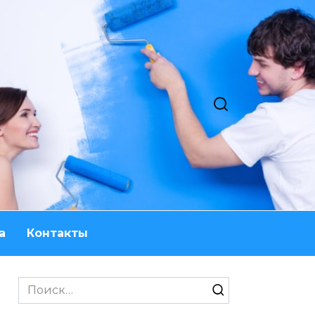
а
Контакты
Search
for: