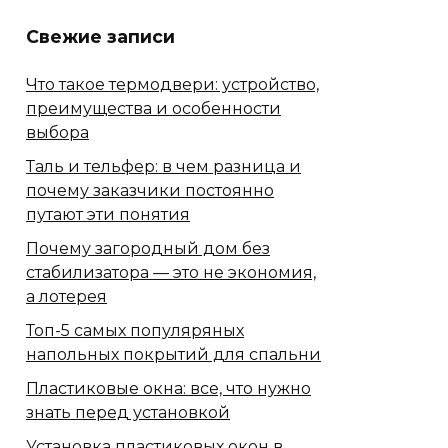
Свежие записи
Что такое термодвери: устройство,
преимущества и особенности
выбора
Таль и тельфер: в чем разница и
почему заказчики постоянно
путают эти понятия
Почему загородный дом без
стабилизатора — это не экономия,
а лотерея
Топ-5 самых популяряных
напольных покрытий для спальни
Пластиковые окна: все, что нужно
знать перед установкой
Установка пластиковых окон в