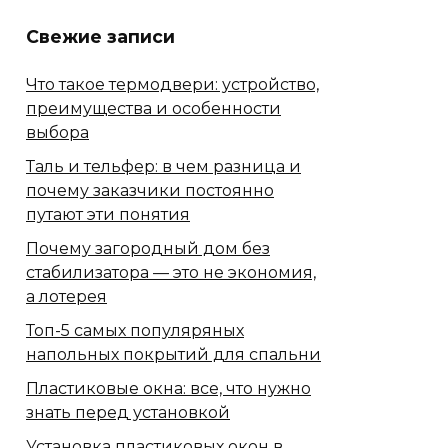
Свежие записи
Что такое термодвери: устройство,
преимущества и особенности
выбора
Таль и тельфер: в чем разница и
почему заказчики постоянно
путают эти понятия
Почему загородный дом без
стабилизатора — это не экономия,
а лотерея
Топ-5 самых популяряных
напольных покрытий для спальни
Пластиковые окна: все, что нужно
знать перед установкой
Установка пластиковых окон в