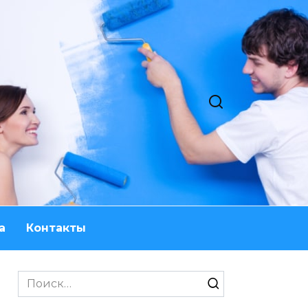
а
Контакты
Search
for: