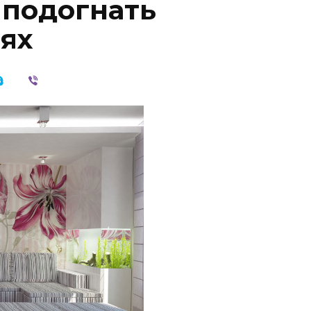
 подогнать
оях