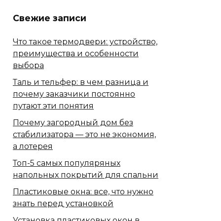
Свежие записи
Что такое термодвери: устройство,
преимущества и особенности
выбора
Таль и тельфер: в чем разница и
почему заказчики постоянно
путают эти понятия
Почему загородный дом без
стабилизатора — это не экономия,
а лотерея
Топ-5 самых популяряных
напольных покрытий для спальни
Пластиковые окна: все, что нужно
знать перед установкой
Установка пластиковых окон в