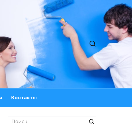
а
Контакты
Search
for: