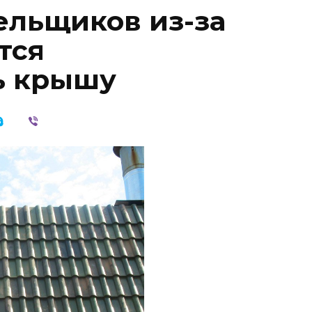
ельщиков из-за
тся
ь крышу