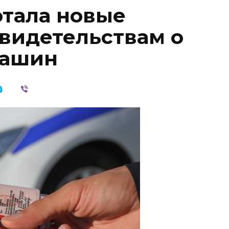
тала новые
свидетельствам о
машин