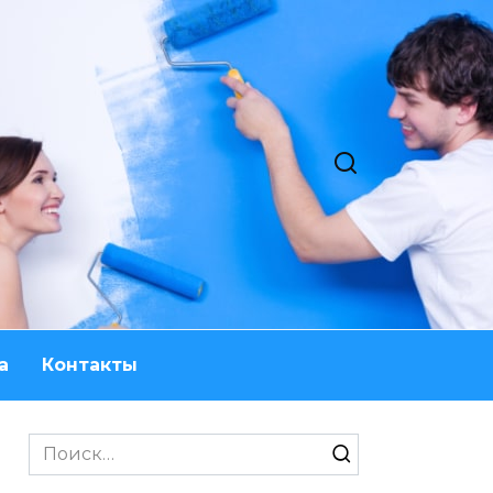
а
Контакты
Search
for: