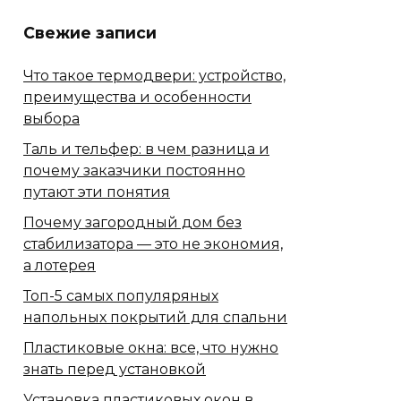
Свежие записи
Что такое термодвери: устройство,
преимущества и особенности
выбора
Таль и тельфер: в чем разница и
почему заказчики постоянно
путают эти понятия
Почему загородный дом без
стабилизатора — это не экономия,
а лотерея
Топ-5 самых популяряных
напольных покрытий для спальни
Пластиковые окна: все, что нужно
знать перед установкой
Установка пластиковых окон в