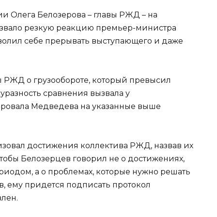
и Олега Белозерова – главы РЖД – на
ызвало резкую реакцию премьер-министра
олил себе прерывать выступающего и даже
ы РЖД о грузообороте, который превысил
суразность сравнения вызвала у
ровала Медведева на указанные выше
изовал достижения коллектива РЖД, назвав их
 чтобы Белозерцев говорил не о достижениях,
риодом, а о проблемах, которые нужно решать
в, ему придется подписать протокол
влен.