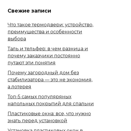
Свежие записи
Что такое термодвери: устройство,
преимущества и особенности
выбора
Таль и тельфер: в чем разница и
почему заказчики постоянно
путают эти понятия
Почему загородный дом без
стабилизатора — это не экономия,
а лотерея
Топ-5 самых популяряных
напольных покрытий для спальни
Пластиковые окна: все, что нужно
знать перед установкой
Установка пластиковых окон в