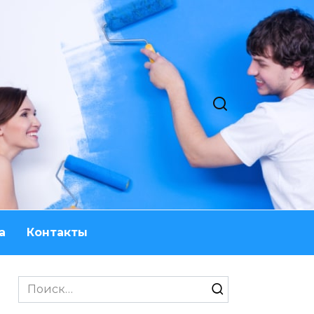
а
Контакты
Search
for: