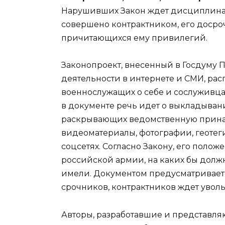
Нарушивших Закон ждет дисциплинар
совершено контрактником, его досроч
причитающихся ему привилегий.
Законопроект, внесенный в Госдуму 
деятельности в интернете и СМИ, ра
военнослужащих о себе и сослуживцах
в документе речь идет о выкладыван
раскрывающих ведомственную принад
видеоматериалы, фотографии, геотеги
соцсетях. Согласно Закону, его поло
российской армии, на каких бы должн
имели. Документом предусматривает
срочников, контрактников ждет уволь
Авторы, разработавшие и представляю