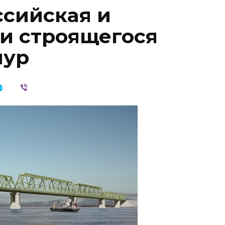
сийская и
ти строящегося
мур