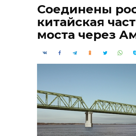
Соединены рос
китайская час
моста через А