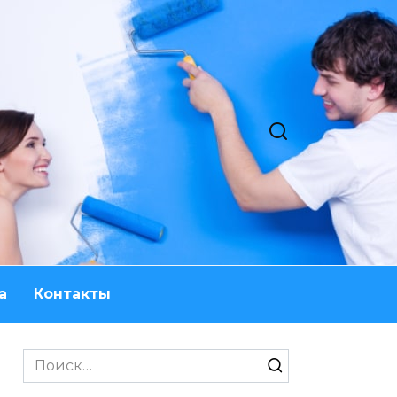
а
Контакты
Search
for: