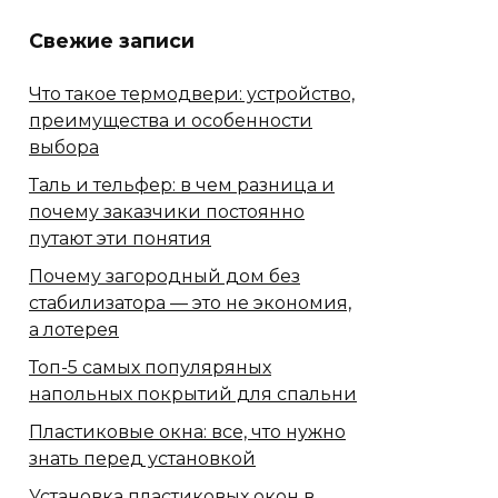
Свежие записи
Что такое термодвери: устройство,
преимущества и особенности
выбора
Таль и тельфер: в чем разница и
почему заказчики постоянно
путают эти понятия
Почему загородный дом без
стабилизатора — это не экономия,
а лотерея
Топ-5 самых популяряных
напольных покрытий для спальни
Пластиковые окна: все, что нужно
знать перед установкой
Установка пластиковых окон в