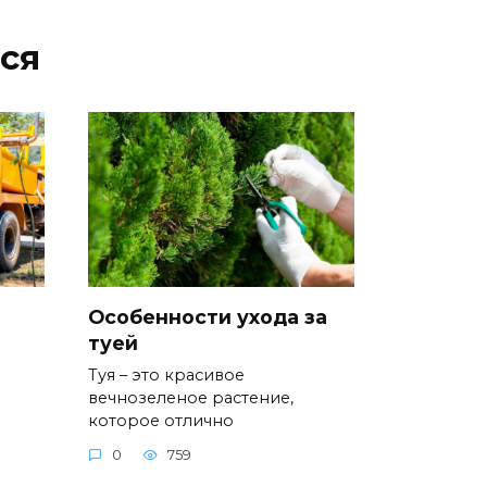
ся
Особенности ухода за
туей
Туя – это красивое
вечнозеленое растение,
которое отлично
0
759