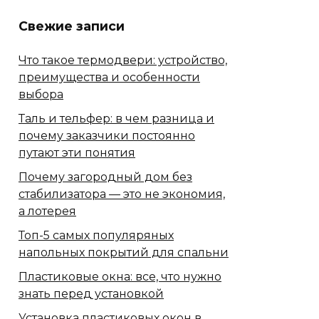
Свежие записи
Что такое термодвери: устройство,
преимущества и особенности
выбора
Таль и тельфер: в чем разница и
почему заказчики постоянно
путают эти понятия
Почему загородный дом без
стабилизатора — это не экономия,
а лотерея
Топ-5 самых популяряных
напольных покрытий для спальни
Пластиковые окна: все, что нужно
знать перед установкой
Установка пластиковых окон в