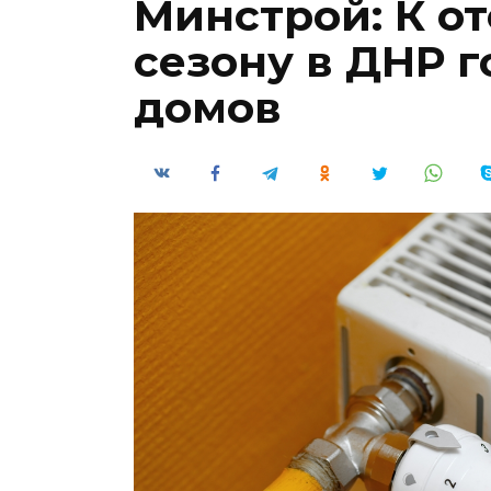
Минстрой: К о
сезону в ДНР г
домов