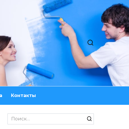
а
Контакты
Search
for: