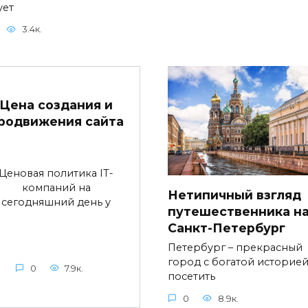
ует
3.4к.
Цена создания и
родвижения сайта
Ценовая политика IT-
компаний на
Нетипичный взгляд
сегодняшний день у
путешественника н
Санкт-Петербург
Петербург – прекрасный
город с богатой историей
0
7.9к.
посетить
0
8.9к.