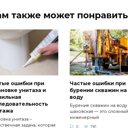
ам также может понравить
тые ошибки при
Частые ошибки при
ановке унитаза и
бурении скважин на
вильная
воду
ледовательность
Бурение скважин на воду
тажа
шаховская — это сложный
инженерный
овка унитаза –
ственная задача, которая
0
781