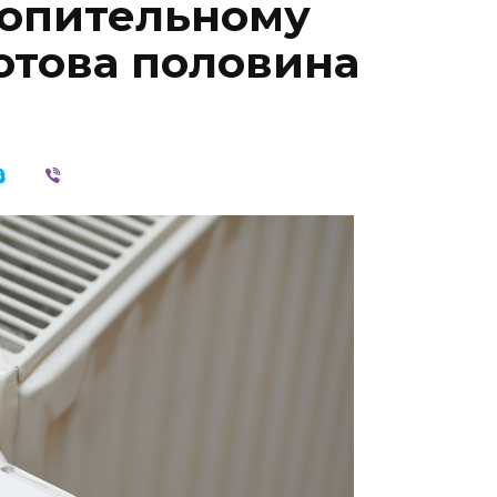
топительному
отова половина