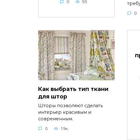
0
95
треб
0
п
Как выбрать тип ткани
для штор
Шторы позволяют сделать
интерьер красивым и
современным.
0
1.9к.