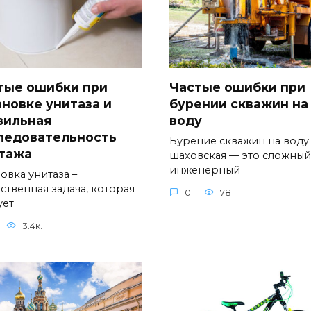
тые ошибки при
Частые ошибки при
ановке унитаза и
бурении скважин на
вильная
воду
ледовательность
Бурение скважин на воду
тажа
шаховская — это сложный
инженерный
овка унитаза –
ственная задача, которая
0
781
ует
3.4к.