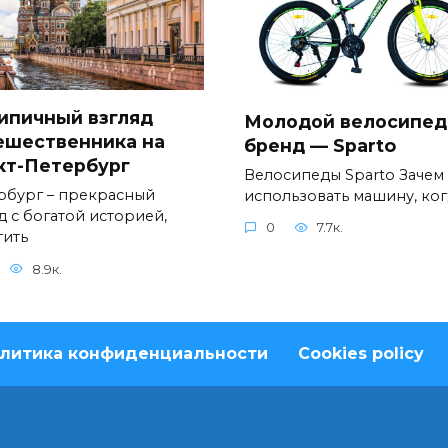
ипичный взгляд
Молодой велосипе
ешественника на
бренд — Sparto
кт-Петербург
Велосипеды Sparto Зачем
рбург – прекрасный
использовать машину, ког
д с богатой историей,
0
7.7к.
тить
8.9к.
литика конфиденциальности
Cookies policy