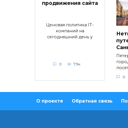
продвижения сайта
Ценовая политика IT-
компаний на
Нет
сегодняшний день у
пут
Сан
Пете
горо
0
7.9к.
посе
0
О проекте
Обратная связь
По