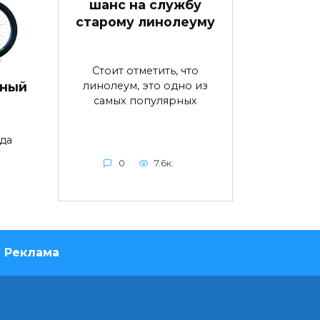
шанс на службу
старому линолеуму
Стоит отметить, что
линолеум, это одно из
дный
самых популярных
да
0
7.6к.
Реклама