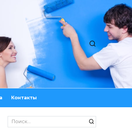
а
Контакты
Search
for: