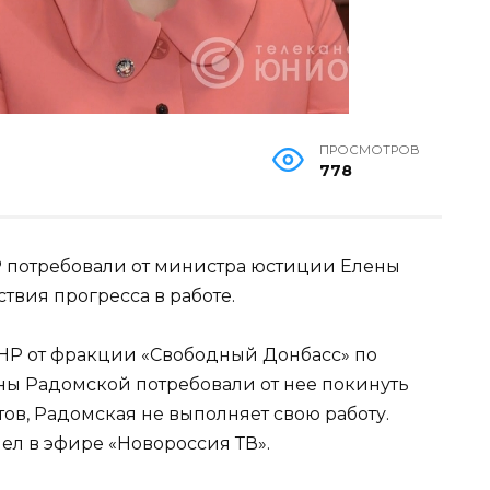
ПРОСМОТРОВ
778
Р потребовали от министра юстиции Елены
ствия прогресса в работе.
ДНР от фракции «Свободный Донбасс» по
ны Радомской потребовали от нее покинуть
тов, Радомская не выполняет свою работу.
ел в эфире «Новороссия ТВ».