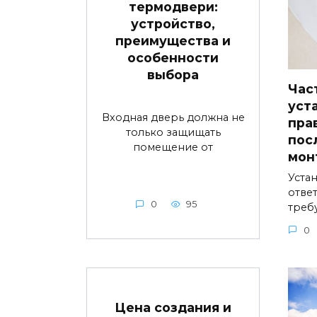
термодвери:
устройство,
преимущества и
особенности
выбора
Час
уст
Входная дверь должна не
пра
только защищать
пос
помещение от
мон
Устан
ответ
0
95
треб
0
Цена создания и