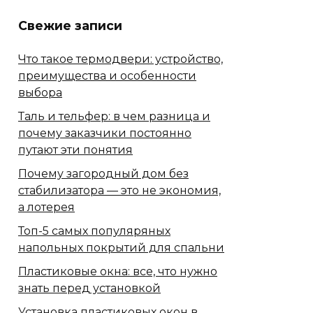
Свежие записи
Что такое термодвери: устройство,
преимущества и особенности
выбора
Таль и тельфер: в чем разница и
почему заказчики постоянно
путают эти понятия
Почему загородный дом без
стабилизатора — это не экономия,
а лотерея
Топ-5 самых популяряных
напольных покрытий для спальни
Пластиковые окна: все, что нужно
знать перед установкой
Установка пластиковых окон в