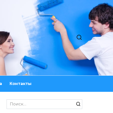
а
Контакты
Search
for: