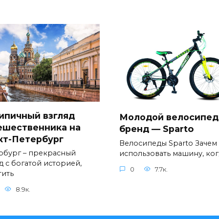
ипичный взгляд
Молодой велосипе
ешественника на
бренд — Sparto
кт-Петербург
Велосипеды Sparto Зачем
рбург – прекрасный
использовать машину, ког
д с богатой историей,
0
7.7к.
тить
8.9к.