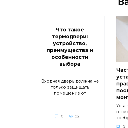
В
Что такое
термодвери:
устройство,
преимущества и
особенности
выбора
Час
уст
Входная дверь должна не
пра
только защищать
пос
помещение от
мон
Устан
ответ
0
92
треб
0