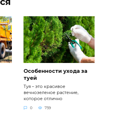
ся
Особенности ухода за
туей
Туя – это красивое
вечнозеленое растение,
которое отлично
0
759