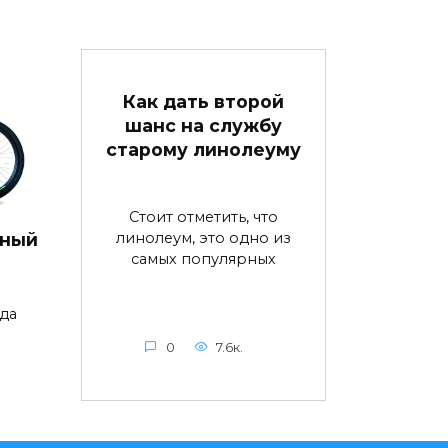
Как дать второй
шанс на службу
старому линолеуму
Стоит отметить, что
линолеум, это одно из
дный
самых популярных
да
0
7.6к.