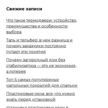
Свежие записи
Что такое термодвери: устройство,
преимущества и особенности
выбора
Таль и тельфер: в чем разница и
почему заказчики постоянно
путают эти понятия
Почему загородный дом без
стабилизатора — это не экономия,
а лотерея
Топ-5 самых популяряных
напольных покрытий для спальни
Пластиковые окна: все, что нужно
знать перед установкой
Установка пластиковых окон в