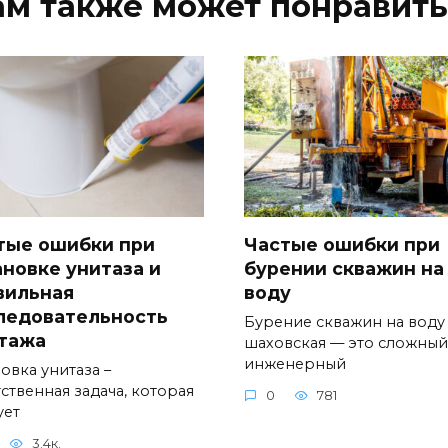
ам также может понравить
тые ошибки при
Частые ошибки при
ановке унитаза и
бурении скважин на
вильная
воду
ледовательность
Бурение скважин на воду
тажа
шаховская — это сложный
инженерный
овка унитаза –
ственная задача, которая
0
781
ует
3.4к.