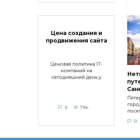
Цена создания и
продвижения сайта
Ценовая политика IT-
компаний на
Нет
сегодняшний день у
пут
Сан
Пете
горо
0
7.9к.
посе
0