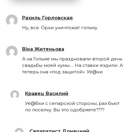
Рахиль Горловская
Ну, все. Орки уничтожат гольму
Віка Житеньова
А на Гольме мы праздновали второй день
свадьбы моей кумы…. На ставки ездили. А
теперь она «под защитой». Уё@ки
Кравец Василий
Уе@бки с сепарской стороны, раз бьют
по поселку. Вы это одобряете????
Сепаратист Донецкий