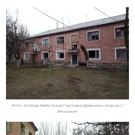
Фото: Donbass Media Group Горловка (Дивизион «Корса») /
ВКонтакте