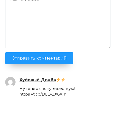
Хуйовый Донба
Ну теперь попутешествую!
https://t.co/DLEyZX6A1h