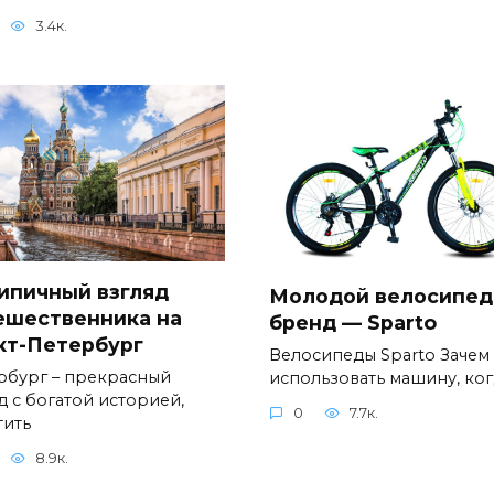
3.4к.
ипичный взгляд
Молодой велосипе
ешественника на
бренд — Sparto
кт-Петербург
Велосипеды Sparto Зачем
рбург – прекрасный
использовать машину, ког
д с богатой историей,
0
7.7к.
тить
8.9к.