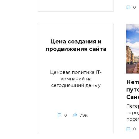
0
Цена создания и
продвижения сайта
Ценовая политика IT-
компаний на
Нет
сегодняшний день у
пут
Сан
Пете
горо
0
7.9к.
посе
0