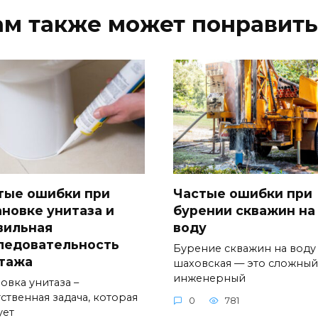
ам также может понравить
тые ошибки при
Частые ошибки при
ановке унитаза и
бурении скважин на
вильная
воду
ледовательность
Бурение скважин на воду
тажа
шаховская — это сложный
инженерный
овка унитаза –
ственная задача, которая
0
781
ует