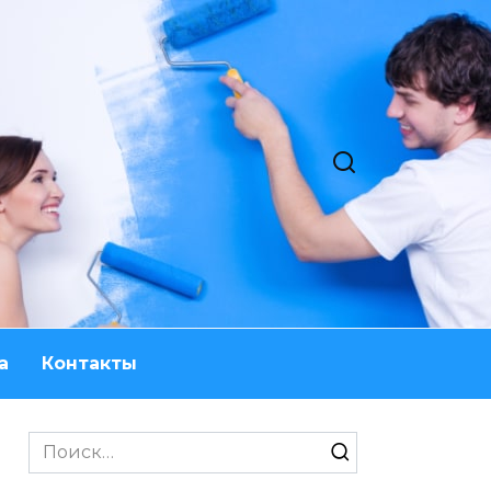
а
Контакты
Search
for: