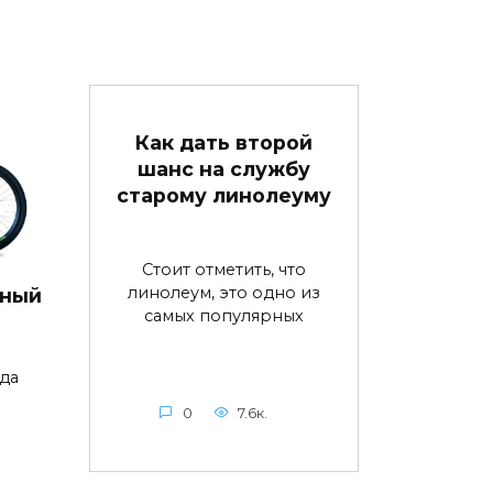
Как дать второй
шанс на службу
старому линолеуму
Стоит отметить, что
линолеум, это одно из
дный
самых популярных
да
0
7.6к.