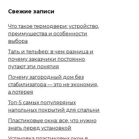
Свежие записи
Что такое термодвери: устройство,
преимущества и особенности
выбора
Таль и тельфер: в чем разница и
почему заказчики постоянно
путают эти понятия
Почему загородный дом без
стабилизатора — это не экономия,
а лотерея
Топ-5 самых популяряных
напольных покрытий для спальни
Пластиковые окна: все, что нужно
знать перед установкой
Установка пластиковых окон в