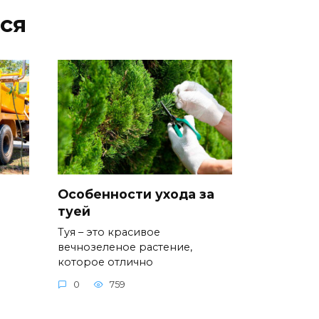
ся
Особенности ухода за
туей
Туя – это красивое
вечнозеленое растение,
которое отлично
0
759