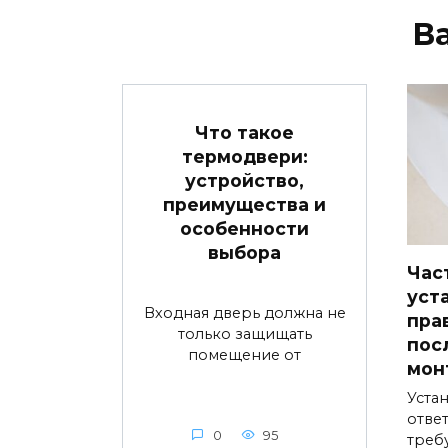
В
Что такое
термодвери:
устройство,
преимущества и
особенности
выбора
Час
уст
Входная дверь должна не
пра
только защищать
пос
помещение от
мон
Устан
ответ
0
95
треб