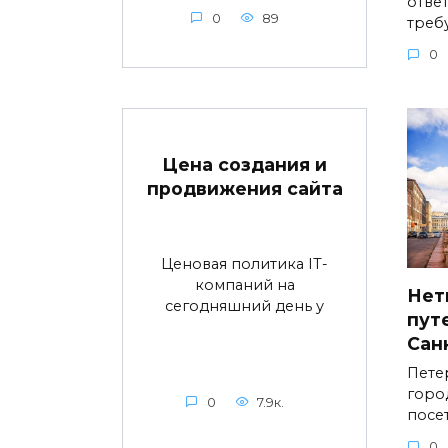
ответ
0
89
треб
0
Цена создания и
продвижения сайта
Ценовая политика IT-
компаний на
Нет
сегодняшний день у
пут
Сан
Пете
горо
0
7.9к.
посе
0