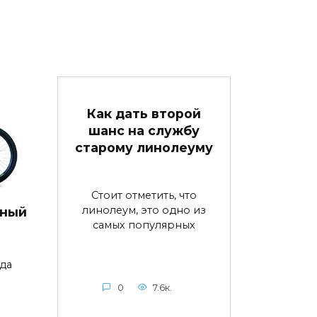
Как дать второй
шанс на службу
старому линолеуму
Стоит отметить, что
линолеум, это одно из
дный
самых популярных
да
0
7.6к.