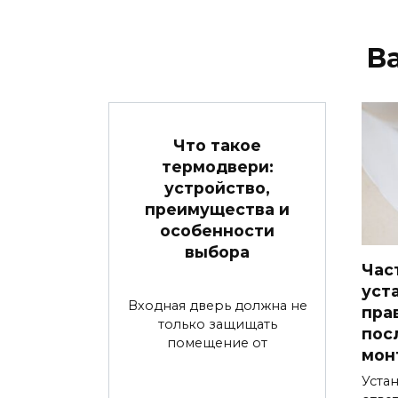
В
Что такое
термодвери:
устройство,
преимущества и
особенности
выбора
Час
уст
Входная дверь должна не
пра
только защищать
пос
помещение от
мон
Устан