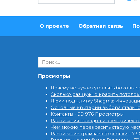
О проекте
Обратная связь
По
Search
for:
Просмотры
Почему не нужно утеплять боковые
Сколько раз нужно красить потолок
Люки под плитку Shagma: Инновац
Основные критерии выбора стальн
Контакты
- 99 976 Просмотры
Расписания поездов и электричек в
Чем можно перекрасить старую мас
Расписание трамваев Горловки
- 73