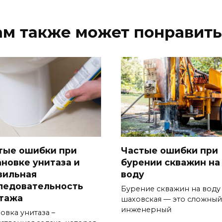
ам также может понравить
тые ошибки при
Частые ошибки при
ановке унитаза и
бурении скважин на
вильная
воду
ледовательность
Бурение скважин на воду
тажа
шаховская — это сложный
инженерный
овка унитаза –