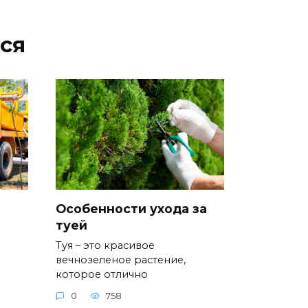
ся
Особенности ухода за
туей
Туя – это красивое
вечнозеленое растение,
которое отлично
0
758