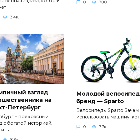
ственная задача, которая
0
780
ует
3.4к.
ипичный взгляд
Молодой велосипе
ешественника на
бренд — Sparto
кт-Петербург
Велосипеды Sparto Зачем
рбург – прекрасный
использовать машину, ког
д с богатой историей,
0
7.7к.
тить
8.9к.