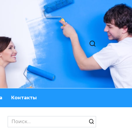
а
Контакты
Search
for: