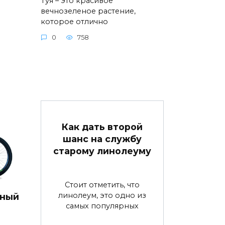
Туя – это красивое
вечнозеленое растение,
которое отлично
0
758
Как дать второй
шанс на службу
старому линолеуму
Стоит отметить, что
линолеум, это одно из
дный
самых популярных