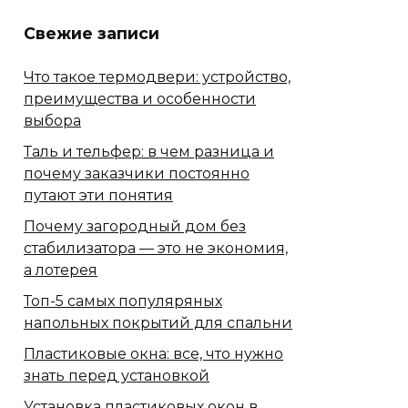
Свежие записи
Что такое термодвери: устройство,
преимущества и особенности
выбора
Таль и тельфер: в чем разница и
почему заказчики постоянно
путают эти понятия
Почему загородный дом без
стабилизатора — это не экономия,
а лотерея
Топ-5 самых популяряных
напольных покрытий для спальни
Пластиковые окна: все, что нужно
знать перед установкой
Установка пластиковых окон в