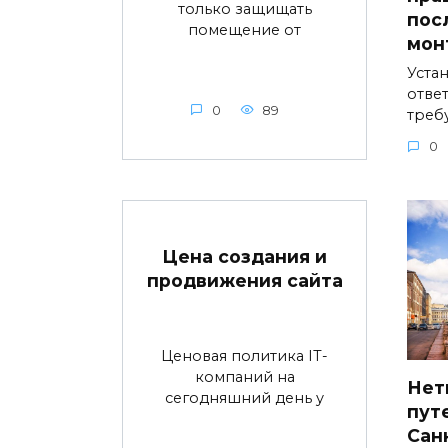
только защищать
пос
помещение от
мон
Устан
ответ
0
89
треб
0
Цена создания и
продвижения сайта
Ценовая политика IT-
компаний на
Нет
сегодняшний день у
пут
Сан