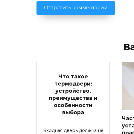
В
Что такое
термодвери:
устройство,
преимущества и
особенности
выбора
Час
уст
Входная дверь должна не
пра