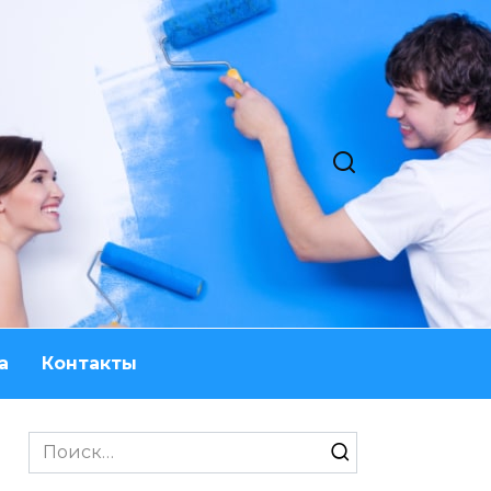
а
Контакты
Search
for: