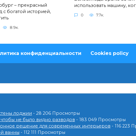
рбург – прекрасный
использовать машину, ког
д с богатой историей,
0
7.7к.
тить
8.9к.
литика конфиденциальности
Cookies policy
 стены лоджии
- 28 206 Просмотры
 чтобы не было видно разводов
- 183 049 Просмотры
ионное решение для современных интерьеров
- 116 223 
ой ванны
- 112 111 Просмотры