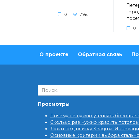
Пете
горо
0
7.9к.
посе
0
О проекте
Обратная связь
По
Search
for:
Просмотры
Почему не нужно утеплять боковые
Сколько раз нужно красить потолок
Люки под плитку Shagma: Инновац
Основные критерии выбора стальн