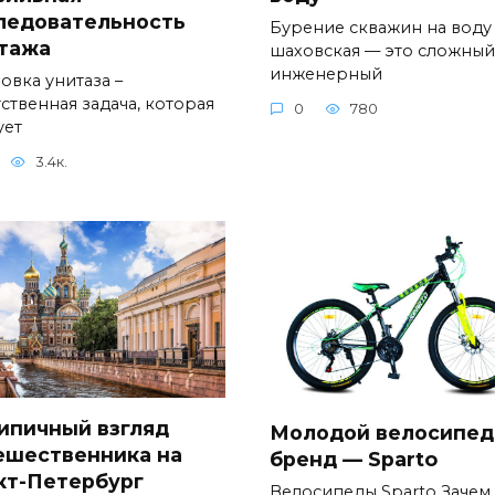
ледовательность
Бурение скважин на воду
тажа
шаховская — это сложный
инженерный
овка унитаза –
ственная задача, которая
0
780
ует
3.4к.
ипичный взгляд
Молодой велосипе
ешественника на
бренд — Sparto
кт-Петербург
Велосипеды Sparto Зачем