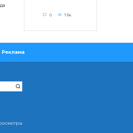
да
0
7.6к.
Реклама
Просмотры