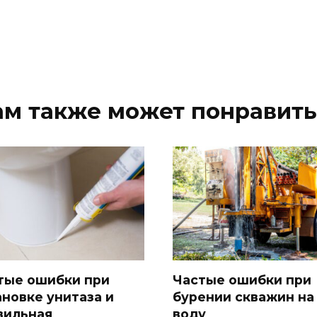
ам также может понравить
тые ошибки при
Частые ошибки при
ановке унитаза и
бурении скважин на
вильная
воду