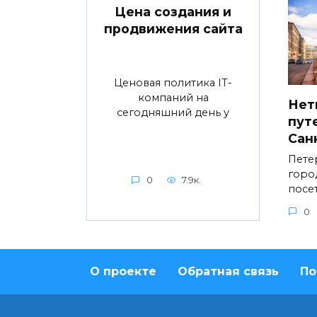
Цена создания и
продвижения сайта
Ценовая политика IT-
компаний на
Нет
сегодняшний день у
пут
Сан
Пете
горо
0
7.9к.
посе
0
О проекте
Обратная связь
По