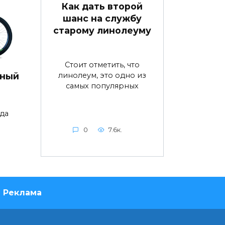
Как дать второй
шанс на службу
старому линолеуму
Стоит отметить, что
линолеум, это одно из
дный
самых популярных
да
0
7.6к.
Реклама