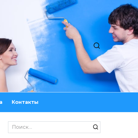
а
Контакты
Search
for: