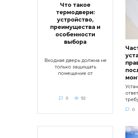
Что такое
термодвери:
устройство,
преимущества и
особенности
выбора
Час
уст
Входная дверь должна не
пра
только защищать
пос
помещение от
мон
Устан
ответ
0
92
треб
0