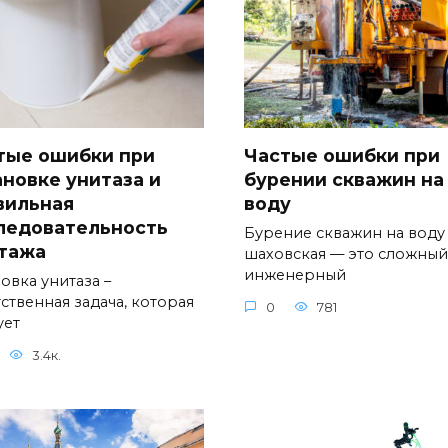
тые ошибки при
Частые ошибки при
ановке унитаза и
бурении скважин на
вильная
воду
ледовательность
Бурение скважин на воду
тажа
шаховская — это сложный
инженерный
овка унитаза –
ственная задача, которая
0
781
ует
3.4к.