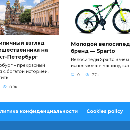
ипичный взгляд
Молодой велосипе
ешественника на
бренд — Sparto
кт-Петербург
Велосипеды Sparto Зачем
рбург – прекрасный
использовать машину, ког
д с богатой историей,
0
7.7к.
тить
8.9к.
литика конфиденциальности
Cookies policy