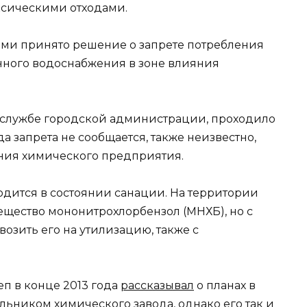
ксическими отходами.
ами принято решение о запрете потребления
нного водоснабжения в зоне влияния
-службе городской администрации, проходило
а запрета не сообщается, также неизвестно,
яния химического предприятия.
одится в состоянии санации. На территории
ещество мононитрохлорбензол (МНХБ), но с
возить его на утилизацию, также с
п в конце 2013 года
рассказывал
о планах в
ильником химического завода, однако его так и