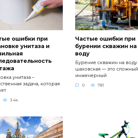
тые ошибки при
Частые ошибки при
ановке унитаза и
бурении скважин на
вильная
воду
ледовательность
Бурение скважин на воду
тажа
шаховская — это сложный
инженерный
овка унитаза –
ственная задача, которая
0
781
ует
3.4к.