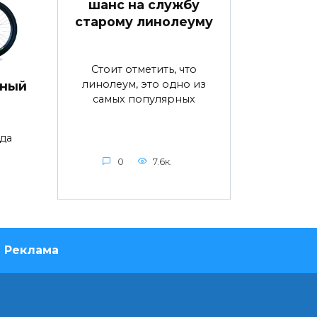
шанс на службу
старому линолеуму
Стоит отметить, что
линолеум, это одно из
дный
самых популярных
да
0
7.6к.
Реклама