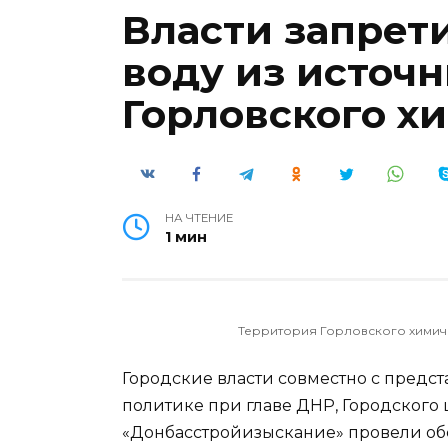
Власти запрет
воду из источ
Горловского х
НА ЧТЕНИЕ
1 мин
Территория Горловского химическ
Городские власти совместно с предс
политике при главе ДНР, Городского 
«Донбасстройизыскание» провели об