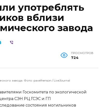
или употреблять
ников вблизи
имического завода
ПРОСМОТРОВ
724
ого завода. Фото: pavelhenson / LiveJournal
тавителями Госкомитета по экологической
центра СЭН РЦ ГСЭС и ГП
следование состояния могильников