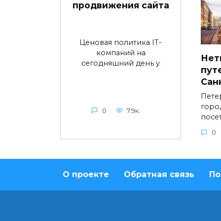
продвижения сайта
Ценовая политика IT-
компаний на
Нет
сегодняшний день у
пут
Сан
Пете
горо
0
7.9к.
посе
0
О проекте
Обратная связь
По