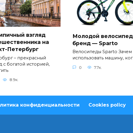
ипичный взгляд
Молодой велосипе
ешественника на
бренд — Sparto
кт-Петербург
Велосипеды Sparto Зачем
рбург – прекрасный
использовать машину, ког
д с богатой историей,
0
7.7к.
тить
8.9к.
литика конфиденциальности
Cookies policy