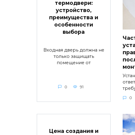
термодвери:
устройство,
преимущества и
особенности
выбора
Час
уст
Входная дверь должна не
пра
только защищать
пос
помещение от
мон
Устан
ответ
0
91
треб
0
Цена создания и