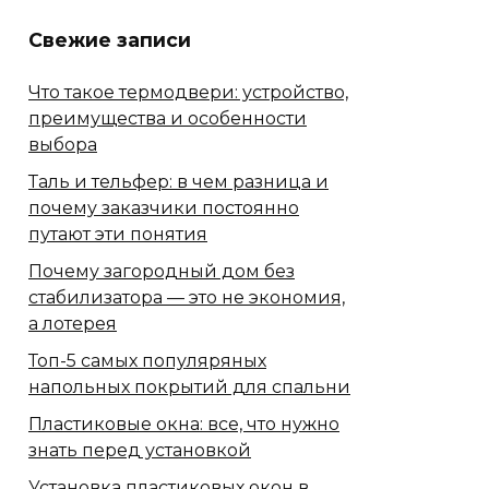
Свежие записи
Что такое термодвери: устройство,
преимущества и особенности
выбора
Таль и тельфер: в чем разница и
почему заказчики постоянно
путают эти понятия
Почему загородный дом без
стабилизатора — это не экономия,
а лотерея
Топ-5 самых популяряных
напольных покрытий для спальни
Пластиковые окна: все, что нужно
знать перед установкой
Установка пластиковых окон в