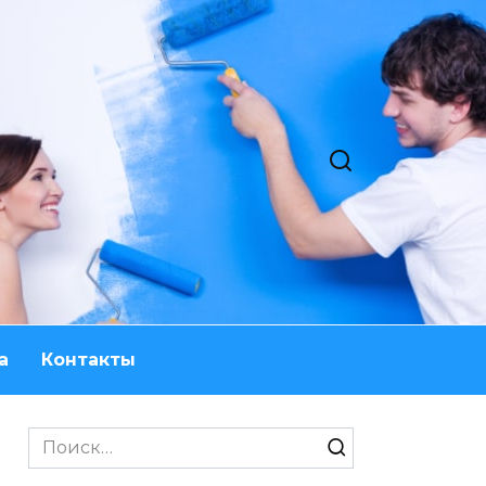
а
Контакты
Search
for: