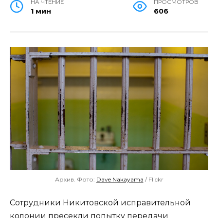
НА ЧТЕНИЕ
ПРОСМОТРОВ
1 мин
606
Архив. Фото:
Dave Nakayama
/ Flickr
Сотрудники Никитовской исправительной
колонии пресекли попытку передачи