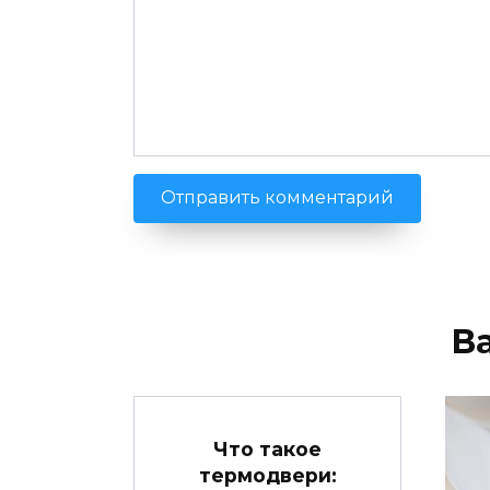
В
Что такое
термодвери: