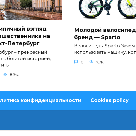
ипичный взгляд
Молодой велосипе
ешественника на
бренд — Sparto
кт-Петербург
Велосипеды Sparto Зачем
рбург – прекрасный
использовать машину, ког
д с богатой историей,
0
7.7к.
тить
8.9к.
литика конфиденциальности
Cookies policy