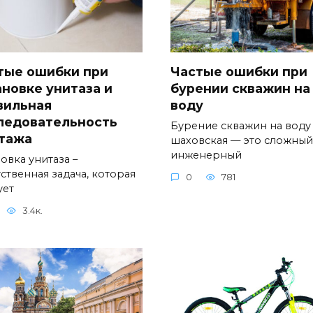
тые ошибки при
Частые ошибки при
ановке унитаза и
бурении скважин на
вильная
воду
ледовательность
Бурение скважин на воду
тажа
шаховская — это сложный
инженерный
овка унитаза –
ственная задача, которая
0
781
ует
3.4к.