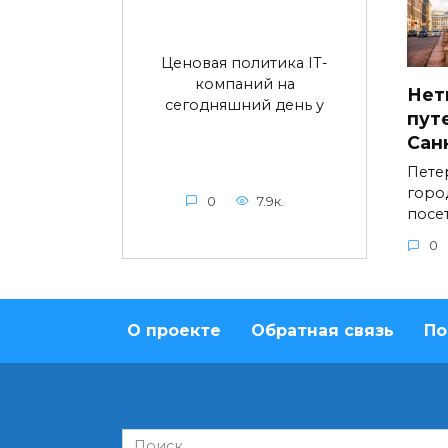
Ценовая политика IT-
компаний на
Нет
сегодняшний день у
пут
Сан
Пете
горо
0
7.9к.
посе
0
О проекте
Обратная связь
По
Search