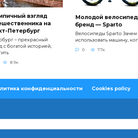
ипичный взгляд
Молодой велосипе
ешественника на
бренд — Sparto
кт-Петербург
Велосипеды Sparto Зачем
рбург – прекрасный
использовать машину, ког
д с богатой историей,
0
7.7к.
тить
8.9к.
литика конфиденциальности
Cookies policy