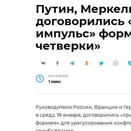
Путин, Меркел
договорились 
импульс» форм
четверки»
НА ЧТЕНИЕ
1 мин
Руководители России, Франции и Гер
в среду, 18 января, договорились «п
формате» для урегулирования конфлик
служба Кремля.