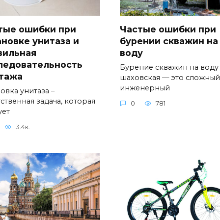
тые ошибки при
Частые ошибки при
ановке унитаза и
бурении скважин на
вильная
воду
ледовательность
Бурение скважин на воду
тажа
шаховская — это сложный
инженерный
овка унитаза –
ственная задача, которая
0
781
ует
3.4к.