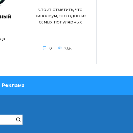
Стоит отметить, что
линолеум, это одно из
дный
самых популярных
да
0
7.6к.
Реклама