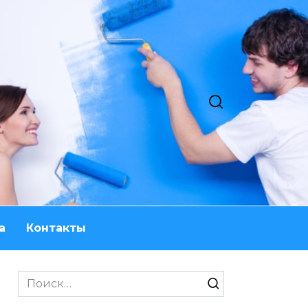
а
Контакты
Search
for: