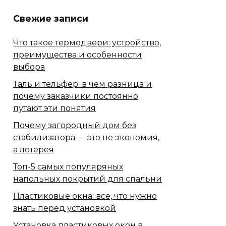
Свежие записи
Что такое термодвери: устройство,
преимущества и особенности
выбора
Таль и тельфер: в чем разница и
почему заказчики постоянно
путают эти понятия
Почему загородный дом без
стабилизатора — это не экономия,
а лотерея
Топ-5 самых популяряных
напольных покрытий для спальни
Пластиковые окна: все, что нужно
знать перед установкой
Установка пластиковых окон в