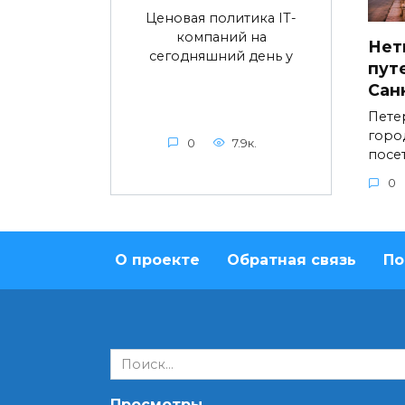
Ценовая политика IT-
компаний на
Нет
сегодняшний день у
пут
Сан
Пете
горо
0
7.9к.
посе
0
О проекте
Обратная связь
По
Search
for:
Просмотры