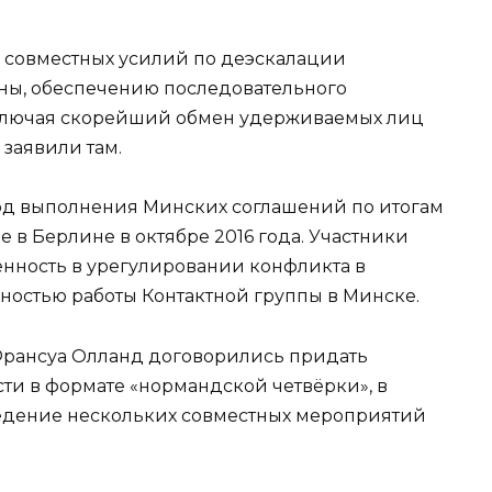
 совместных усилий по деэскалации
ны, обеспечению последовательного
ключая скорейший обмен удерживаемых лиц
 заявили там.
ход выполнения Минских соглашений по итогам
 в Берлине в октябре 2016 года. Участники
нность в урегулировании конфликта в
вностью работы Контактной группы в Минске.
Франсуа Олланд договорились придать
и в формате «нормандской четвёрки», в
ведение нескольких совместных мероприятий