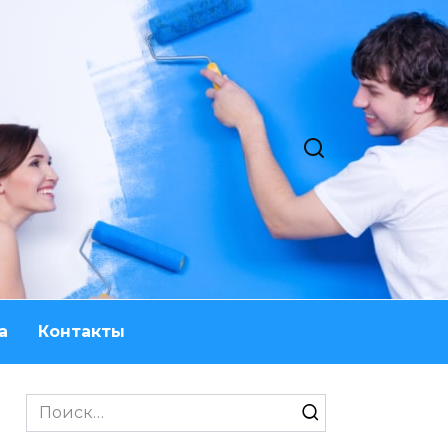
а
Контакты
Search
for: