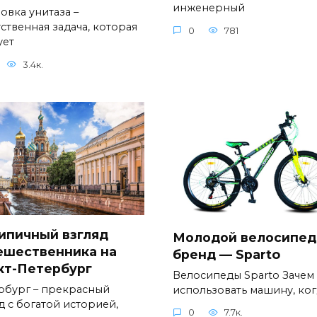
инженерный
овка унитаза –
ственная задача, которая
0
781
ует
3.4к.
ипичный взгляд
Молодой велосипе
ешественника на
бренд — Sparto
кт-Петербург
Велосипеды Sparto Зачем
рбург – прекрасный
использовать машину, ког
д с богатой историей,
0
7.7к.