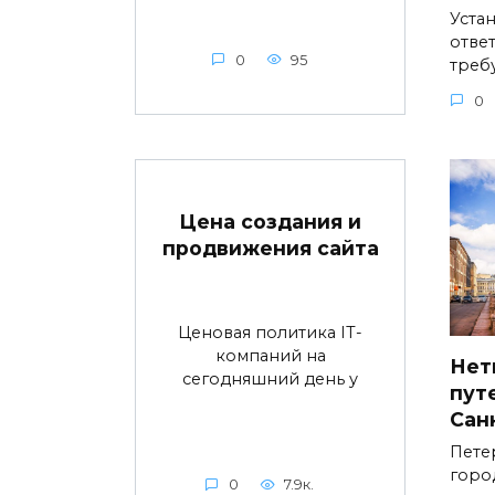
Устан
ответ
0
95
треб
0
Цена создания и
продвижения сайта
Ценовая политика IT-
компаний на
Нет
сегодняшний день у
пут
Сан
Пете
горо
0
7.9к.