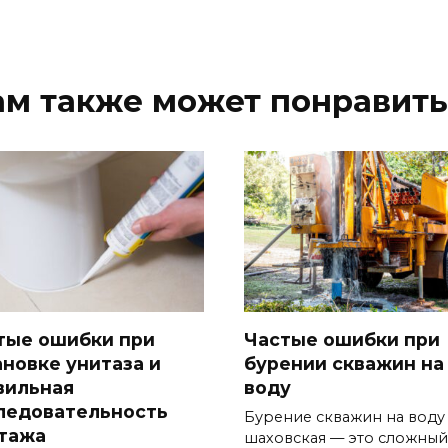
ам также может понравить
тые ошибки при
Частые ошибки при
ановке унитаза и
бурении скважин на
вильная
воду
ледовательность
Бурение скважин на воду
тажа
шаховская — это сложный