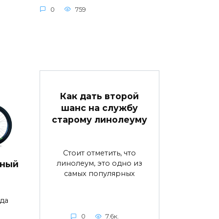
0
759
Как дать второй
шанс на службу
старому линолеуму
Стоит отметить, что
линолеум, это одно из
дный
самых популярных
да
0
7.6к.