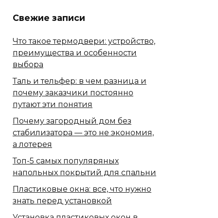
Свежие записи
Что такое термодвери: устройство,
преимущества и особенности
выбора
Таль и тельфер: в чем разница и
почему заказчики постоянно
путают эти понятия
Почему загородный дом без
стабилизатора — это не экономия,
а лотерея
Топ-5 самых популяряных
напольных покрытий для спальни
Пластиковые окна: все, что нужно
знать перед установкой
Установка пластиковых окон в