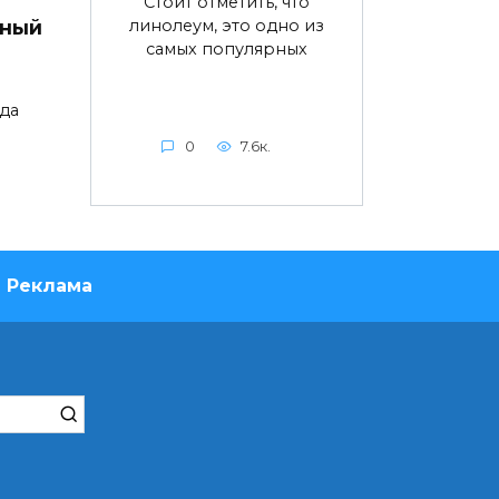
Стоит отметить, что
линолеум, это одно из
дный
самых популярных
да
0
7.6к.
Реклама