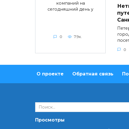
компаний на
Нет
сегодняшний день у
пут
Сан
Пете
горо
0
7.9к.
посе
0
О проекте
Обратная связь
По
Search
for:
Просмотры