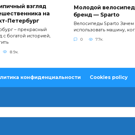
ипичный взгляд
Молодой велосипе
ешественника на
бренд — Sparto
кт-Петербург
Велосипеды Sparto Зачем
рбург – прекрасный
использовать машину, ког
д с богатой историей,
0
7.7к.
тить
8.9к.
литика конфиденциальности
Cookies policy