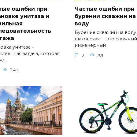
тые ошибки при
Частые ошибки при
ановке унитаза и
бурении скважин на
вильная
воду
ледовательность
Бурение скважин на воду
тажа
шаховская — это сложный
инженерный
овка унитаза –
ственная задача, которая
0
781
ует
3.4к.