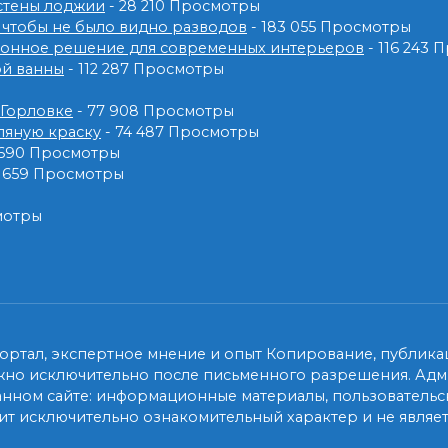
 стены лоджии
- 28 210 Просмотры
 чтобы не было видно разводов
- 183 055 Просмотры
ионное решение для современных интерьеров
- 116 243
ой ванны
- 112 287 Просмотры
 Горловке
- 77 908 Просмотры
ляную краску
- 74 487 Просмотры
 690 Просмотры
2 659 Просмотры
мотры
ртал, экспертное мнение и опыт Копирование, публикац
жно исключительно после письменного разрешения. Адми
анном сайте: информационные материалы, пользовательск
т исключительно ознакомительный характер и не являет