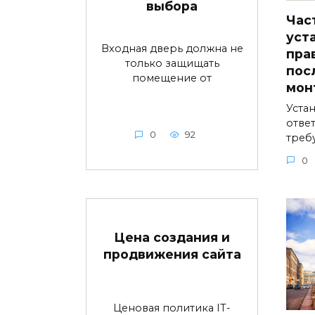
выбора
Час
уст
Входная дверь должна не
пра
только защищать
пос
помещение от
мон
Устан
ответ
0
92
треб
0
Цена создания и
продвижения сайта
Ценовая политика IT-