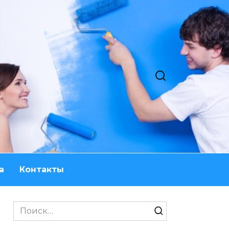
а
Контакты
Search
for: