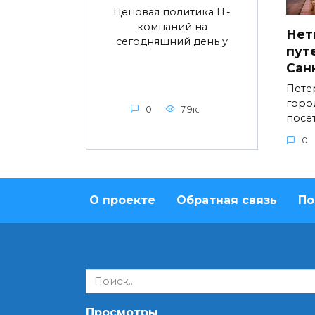
Ценовая политика IT-
компаний на
Нет
сегодняшний день у
пут
Сан
Пете
горо
0
7.9к.
посе
0
О проекте
Обратная связь
По
Search
for:
Просмотры