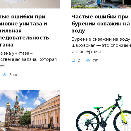
тые ошибки при
Частые ошибки при
ановке унитаза и
бурении скважин на
вильная
воду
ледовательность
Бурение скважин на воду
тажа
шаховская — это сложный
инженерный
овка унитаза –
ственная задача, которая
0
781
ует
3.4к.