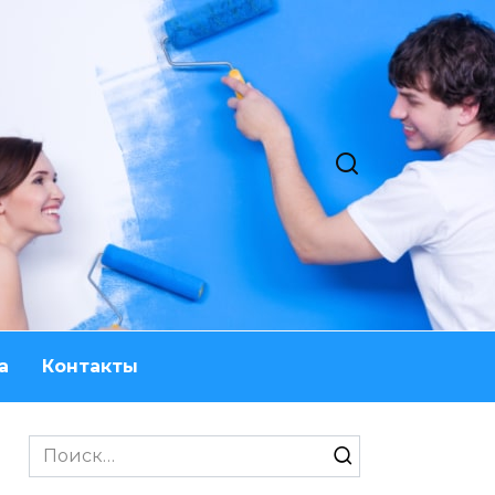
а
Контакты
Search
for: