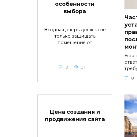
особенности
выбора
Час
уст
Входная дверь должна не
пра
только защищать
пос
помещение от
мон
Устан
ответ
0
91
треб
0
Цена создания и
продвижения сайта