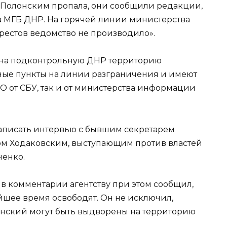
и Полонским пропала, они сообщили редакции,
а МГБ ДНР. На горячей линии министерства
арестов ведомство не производило».
о на подконтрольную ДНР территорию
ные пункты на линии разграничения и имеют
ТО от СБУ, так и от министерства информации
аписать интервью с бывшим секретарем
ом Ходаковским, выступающим против властей
ченко.
в комментарии агентству при этом сообщил,
йшее время освободят. Он не исключил,
онский могут быть выдворены на территорию