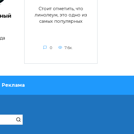
Стоит отметить, что
линолеум, это одно из
дный
самых популярных
да
0
7.6к.
Реклама