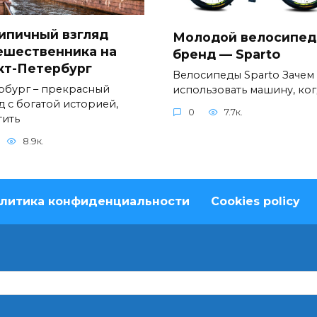
ипичный взгляд
Молодой велосипе
ешественника на
бренд — Sparto
кт-Петербург
Велосипеды Sparto Зачем
рбург – прекрасный
использовать машину, ког
д с богатой историей,
0
7.7к.
тить
8.9к.
литика конфиденциальности
Cookies policy