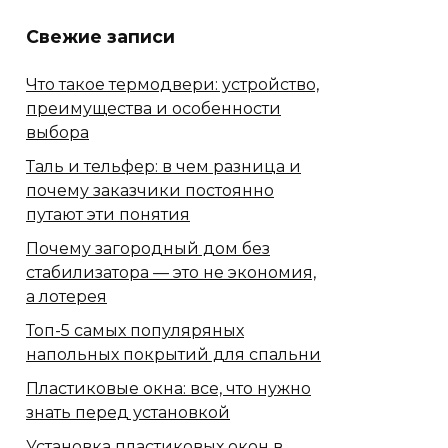
Свежие записи
Что такое термодвери: устройство,
преимущества и особенности
выбора
Таль и тельфер: в чем разница и
почему заказчики постоянно
путают эти понятия
Почему загородный дом без
стабилизатора — это не экономия,
а лотерея
Топ-5 самых популяряных
напольных покрытий для спальни
Пластиковые окна: все, что нужно
знать перед установкой
Установка пластиковых окон в