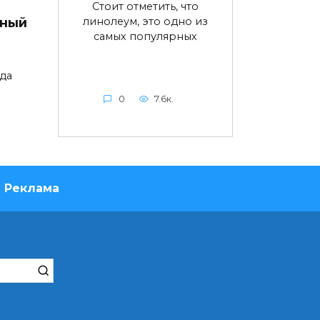
Стоит отметить, что
линолеум, это одно из
дный
самых популярных
да
0
7.6к.
Реклама