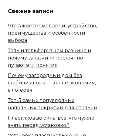
Свежие записи
Что такое термодвери: устройство,
преимущества и особенности
выбора
Таль и тельфер: в чем разница и
почему заказчики постоянно
путают эти понятия
Почему загородный дом без
стабилизатора — это не экономия,
а лотерея
Топ-5 самых популяряных
напольных покрытий для спальни
Пластиковые окна: все, что нужно
знать перед установкой
Установка пластиковых окон в