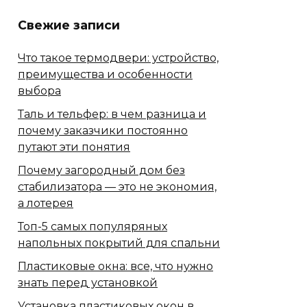
Свежие записи
Что такое термодвери: устройство,
преимущества и особенности
выбора
Таль и тельфер: в чем разница и
почему заказчики постоянно
путают эти понятия
Почему загородный дом без
стабилизатора — это не экономия,
а лотерея
Топ-5 самых популяряных
напольных покрытий для спальни
Пластиковые окна: все, что нужно
знать перед установкой
Установка пластиковых окон в