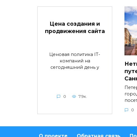
Цена создания и
продвижения сайта
Ценовая политика IT-
компаний на
Нет
сегодняшний день у
пут
Сан
Пете
горо
0
7.9к.
посе
0
О проекте
Обратная связь
По