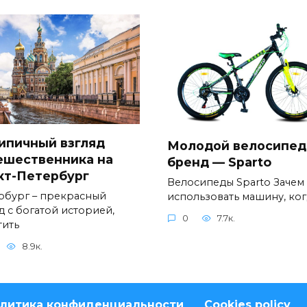
ипичный взгляд
Молодой велосипе
ешественника на
бренд — Sparto
кт-Петербург
Велосипеды Sparto Зачем
рбург – прекрасный
использовать машину, ког
д с богатой историей,
0
7.7к.
тить
8.9к.
литика конфиденциальности
Cookies policy