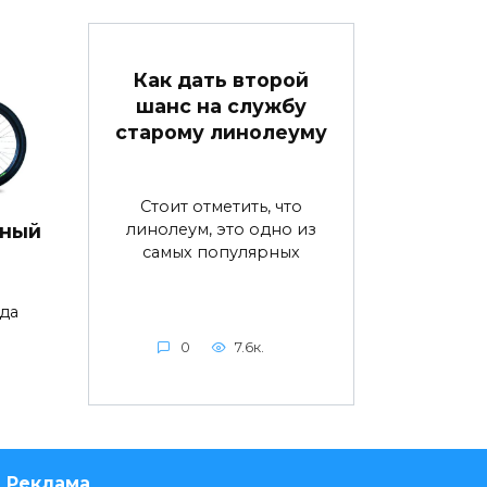
Как дать второй
шанс на службу
старому линолеуму
Стоит отметить, что
линолеум, это одно из
дный
самых популярных
да
0
7.6к.
Реклама