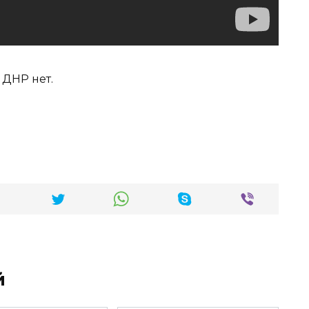
ДНР нет.
й