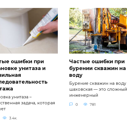
тые ошибки при
Частые ошибки при
ановке унитаза и
бурении скважин на
вильная
воду
ледовательность
Бурение скважин на воду
тажа
шаховская — это сложный
инженерный
овка унитаза –
ственная задача, которая
0
781
ует
3.4к.