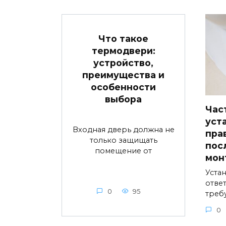
Что такое
термодвери:
устройство,
преимущества и
особенности
выбора
Час
уст
Входная дверь должна не
пра
только защищать
пос
помещение от
мон
Устан
ответ
0
95
треб
0