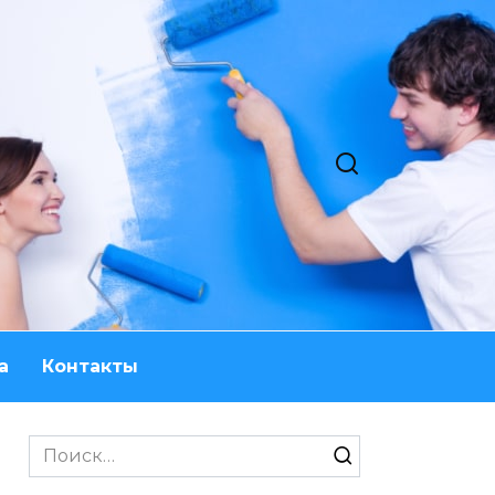
а
Контакты
Search
for: