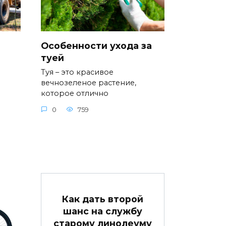
Особенности ухода за
туей
Туя – это красивое
вечнозеленое растение,
которое отлично
0
759
Как дать второй
шанс на службу
старому линолеуму