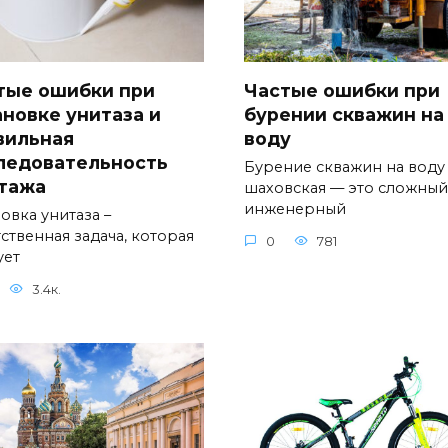
тые ошибки при
Частые ошибки при
ановке унитаза и
бурении скважин на
вильная
воду
ледовательность
Бурение скважин на воду
тажа
шаховская — это сложный
инженерный
овка унитаза –
ственная задача, которая
0
781
ует
3.4к.