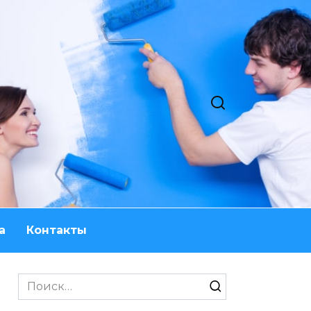
а
Контакты
Search
for: