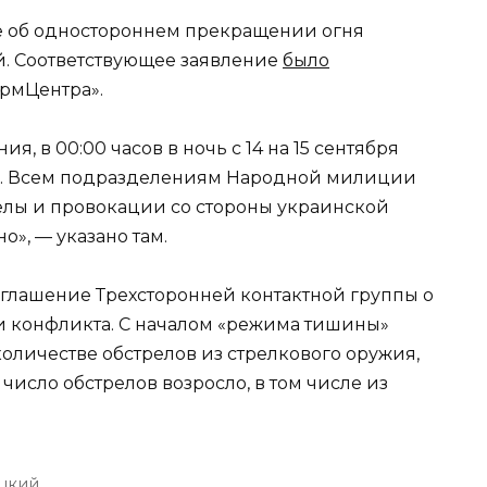
 об одностороннем прекращении огня
й. Соответствующее заявление
было
рмЦентра».
, в 00:00 часов в ночь с 14 на 15 сентября
ы“. Всем подразделениям Народной милиции
релы и провокации со стороны украинской
», — указано там.
соглашение Трехсторонней контактной группы о
 конфликта. С началом «режима тишины»
оличестве обстрелов из стрелкового оружия,
число обстрелов возросло, в том числе из
цкий