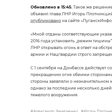
Обновлено в 15:45.
Такое же решение
объявил глава ЛНР Игорь Плотникци
опубликовано
на сайте «ЛуганскИнфо
«Мной отданы соответствующие указания
2016 года установить „режим тишин
ЛНР открывать огонь в ответ на обст
армии и Нацгвардии строго запрещено
С 1 сентября на Донбассе действует 
прекращении огня обеими сторонами
стороны заявляли о незначительном к
однако за последние несколько дней 
тяжелого вооружения.
Александр Захарченко
Игорь Плотни