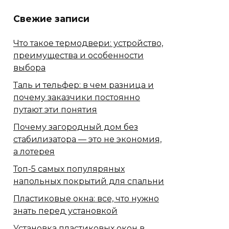
Свежие записи
Что такое термодвери: устройство,
преимущества и особенности
выбора
Таль и тельфер: в чем разница и
почему заказчики постоянно
путают эти понятия
Почему загородный дом без
стабилизатора — это не экономия,
а лотерея
Топ-5 самых популяряных
напольных покрытий для спальни
Пластиковые окна: все, что нужно
знать перед установкой
Установка пластиковых окон в