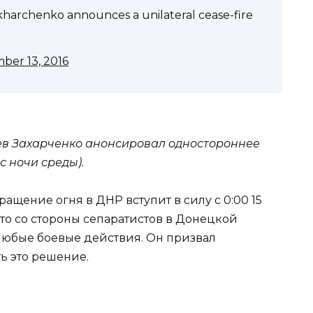
kharchenko announces a unilateral cease-fire
ber 13, 2016
ев Захарченко анонсировал одностороннее
с ночи среды).
щение огня в ДНР вступит в силу с 0:00 15
что со стороны сепаратистов в Донецкой
 любые боевые действия. Он призвал
ь это решение.