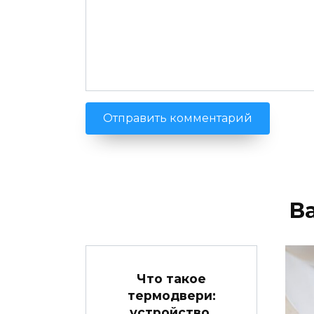
В
Что такое
термодвери:
устройство,