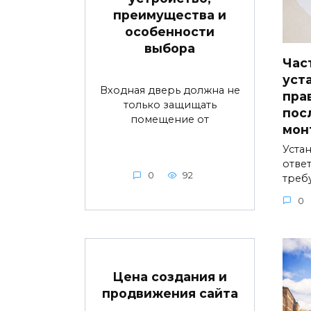
преимущества и
особенности
выбора
Час
уст
Входная дверь должна не
пра
только защищать
пос
помещение от
мон
Устан
ответ
0
92
треб
0
Цена создания и
продвижения сайта