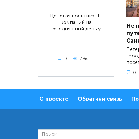
Ценовая политика IT-
компаний на
Нет
сегодняшний день у
пут
Сан
Пете
горо
0
7.9к.
посе
0
О проекте
Обратная связь
По
Search
for: