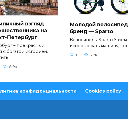
ипичный взгляд
Молодой велосипе
ешественника на
бренд — Sparto
кт-Петербург
Велосипеды Sparto Зачем
рбург – прекрасный
использовать машину, ког
д с богатой историей,
0
7.7к.
тить
8.9к.
литика конфиденциальности
Cookies policy