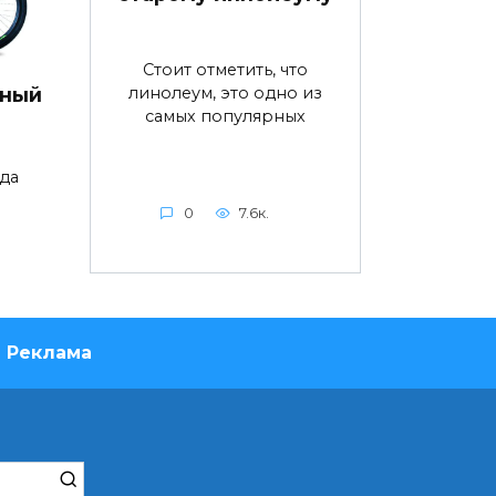
Стоит отметить, что
линолеум, это одно из
дный
самых популярных
да
0
7.6к.
Реклама