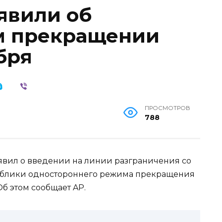
явили об
м прекращении
бря
ПРОСМОТРОВ
788
явил о введении на линии разграничения со
ублики одностороннего режима прекращения
 Об этом сообщает AP.