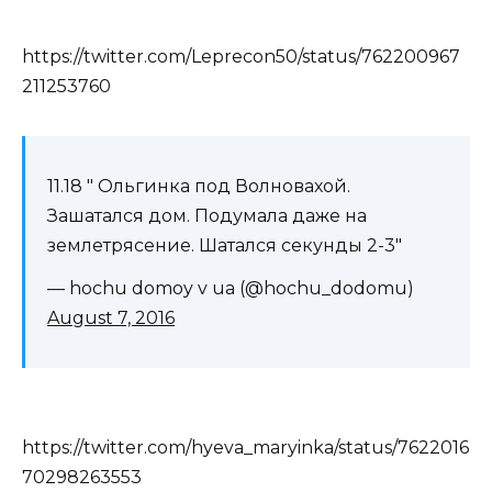
https://twitter.com/Leprecon50/status/762200967
211253760
11.18 " Ольгинка под Волновахой.
Зашатался дом. Подумала даже на
землетрясение. Шатался секунды 2-3"
— hochu domoy v ua (@hochu_dodomu)
August 7, 2016
https://twitter.com/hyeva_maryinka/status/7622016
70298263553