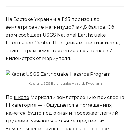
На Востоке Украины в 11:15 произошло
землетрясение магнитудой в 4,8 баллов. Об
этом
сообщает
USGS National Earthquake
Information Center. По оценкам специалистов,
эпицентром землетрясения стала точка в 2
километрах от Мариуполя.
Карта: USGS Earthquake Hazards Program
По
шкале
Меркалли землетрясению присвоена
III категория — «Ощущается в помещениях;
кажется, будто под окнами проезжает лёгкий
грузовик. Качаются висячие предметы».
Землетрясение чувствовалось в Горловке,