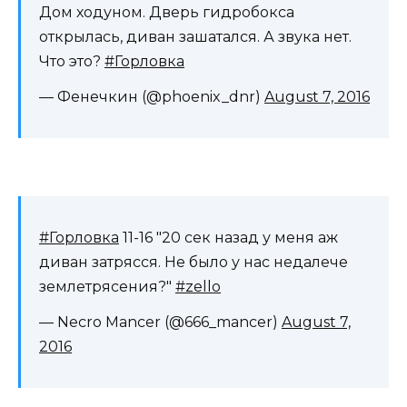
Дом ходуном. Дверь гидробокса
открылась, диван зашатался. А звука нет.
Что это?
#Горловка
— Фенечкин (@phoenix_dnr)
August 7, 2016
#Горловка
11-16 "20 сек назад у меня аж
диван затрясся. Не было у нас недалече
землетрясения?"
#zello
— Necro Mancer (@666_mancer)
August 7,
2016