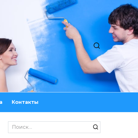
а
Контакты
Search
for: