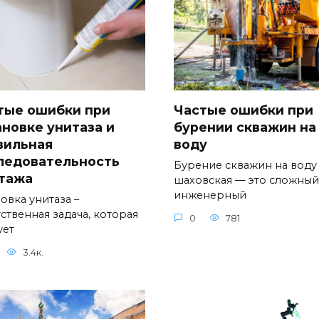
тые ошибки при
Частые ошибки при
ановке унитаза и
бурении скважин на
вильная
воду
ледовательность
Бурение скважин на воду
тажа
шаховская — это сложный
инженерный
овка унитаза –
ственная задача, которая
0
781
ует
3.4к.