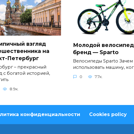
ипичный взгляд
Молодой велосипе
ешественника на
бренд — Sparto
кт-Петербург
Велосипеды Sparto Зачем
рбург – прекрасный
использовать машину, ког
д с богатой историей,
0
7.7к.
тить
8.9к.
литика конфиденциальности
Cookies policy