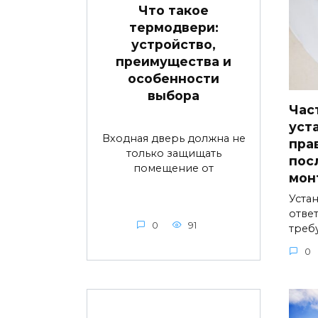
Что такое
термодвери:
устройство,
преимущества и
особенности
выбора
Час
уст
Входная дверь должна не
пра
только защищать
пос
помещение от
мон
Устан
ответ
0
91
треб
0