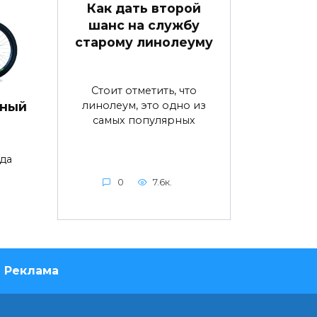
Как дать второй
шанс на службу
старому линолеуму
Стоит отметить, что
линолеум, это одно из
дный
самых популярных
да
0
7.6к.
Реклама