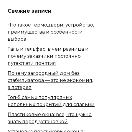
Свежие записи
Что такое термодвери: устройство,
преимущества и особенности
выбора
Таль и тельфер: в чем разница и
почему заказчики постоянно
путают эти понятия
Почему загородный дом без
стабилизатора — это не экономия,
а лотерея
Топ-5 самых популяряных
напольных покрытий для спальни
Пластиковые окна: все, что нужно
знать перед установкой
Установка пластиковых окон в