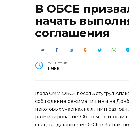
В ОБСЕ призва
начать выполн
соглашения
НА ЧТЕНИЕ
1 мин
Глава СММ ОБСЕ посол Эртугрул Апак
соблюдение режима тишины на Донба
некоторых участках на линии разгран
разминирование. Об этом по итогам 
спецпредставитель ОБСЕ в Контактно