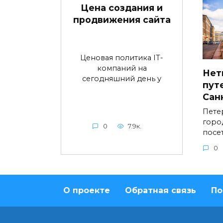
Цена создания и
продвижения сайта
Ценовая политика IT-
компаний на
Нет
сегодняшний день у
пут
Сан
Пете
горо
0
7.9к.
посе
0
О проекте
Обратная связь
По