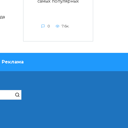
самых популярных
да
0
7.6к.
Реклама