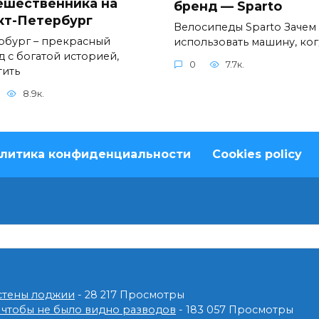
ешественника на
бренд — Sparto
кт-Петербург
Велосипеды Sparto Зачем
рбург – прекрасный
использовать машину, ког
д с богатой историей,
0
7.7к.
тить
8.9к.
литика конфиденциальности
Cookies policy
 стены лоджии
- 28 217 Просмотры
 чтобы не было видно разводов
- 183 057 Просмотры