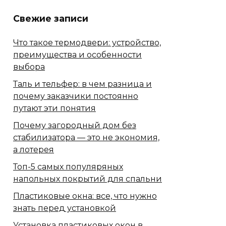
Свежие записи
Что такое термодвери: устройство,
преимущества и особенности
выбора
Таль и тельфер: в чем разница и
почему заказчики постоянно
путают эти понятия
Почему загородный дом без
стабилизатора — это не экономия,
а лотерея
Топ-5 самых популяряных
напольных покрытий для спальни
Пластиковые окна: все, что нужно
знать перед установкой
Установка пластиковых окон в