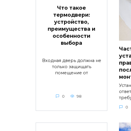
Что такое
термодвери:
устройство,
преимущества и
особенности
выбора
Час
уст
Входная дверь должна не
пра
только защищать
пос
помещение от
мон
Устан
ответ
0
98
треб
0