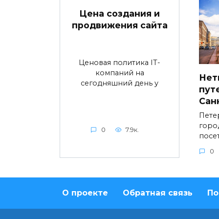
Цена создания и
продвижения сайта
Ценовая политика IT-
компаний на
Нет
сегодняшний день у
пут
Сан
Пете
горо
0
7.9к.
посе
0
О проекте
Обратная связь
По