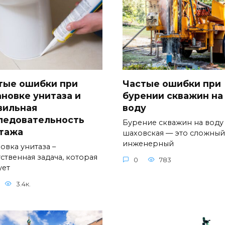
тые ошибки при
Частые ошибки при
ановке унитаза и
бурении скважин на
вильная
воду
ледовательность
Бурение скважин на воду
тажа
шаховская — это сложный
инженерный
овка унитаза –
ственная задача, которая
0
783
ует
3.4к.