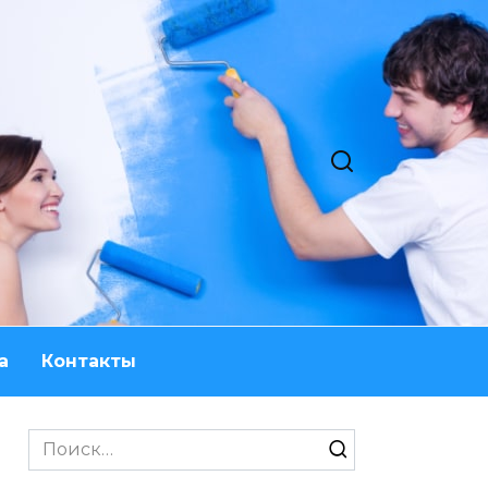
а
Контакты
Search
for: