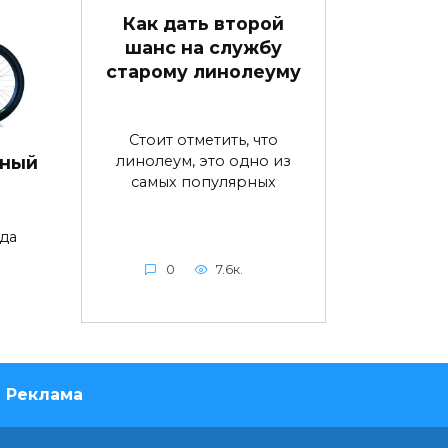
Как дать второй
шанс на службу
старому линолеуму
Стоит отметить, что
линолеум, это одно из
дный
самых популярных
да
0
7.6к.
Реклама