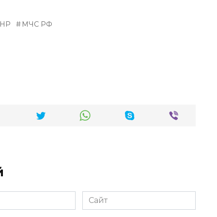
ДНР
МЧС РФ
й
Сайт