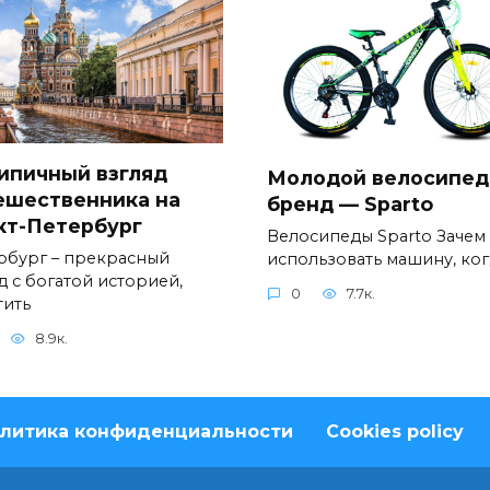
ипичный взгляд
Молодой велосипе
ешественника на
бренд — Sparto
кт-Петербург
Велосипеды Sparto Зачем
рбург – прекрасный
использовать машину, ког
д с богатой историей,
0
7.7к.
тить
8.9к.
литика конфиденциальности
Cookies policy