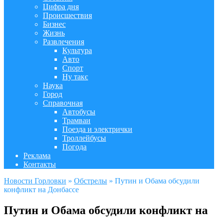
Цифра дня
Происшествия
Бизнес
Жизнь
Развлечения
Культура
Авто
Спорт
Ну такє
Наука
Город
Cправочная
Автобусы
Трамваи
Поезда и электрички
Троллейбусы
Погода
Реклама
Контакты
Новости Горловки
»
Обстрелы
»
Путин и Обама обсудили
конфликт на Донбассе
Путин и Обама обсудили конфликт на