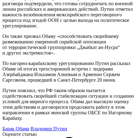
разговора подтвердили, что готовы сотрудничать по военной
линии российских и американских действий. Путин отметил
важность возобновления межсирийского переговорного
процесса под эгидой ООН с целью выхода на политическое
урегулирование.
Он также призвал Обаму «способствовать скорейшему
размежеванию умеренной сирийской оппозиции
от террористической группировки „Джабхат ан-Нусра“
и других экстремистов».
По нагорно-карабахскому урегулированию Путин рассказал
Обаме об итогах трехсторонней встречи с лидерами
Азербайджана Ильхамом Алиевым и Армении Сержем
Саргсяном, прошедшей в Санкт-Петербурге 20 июня.
Путин пояснил, что РФ таким образом пытается
содействовать скорейшей стабилизации ситуации и созданию
условий для мирного процесса. Обама дал высокую оценку
этим действиям и договорился продолжить работу в этом
направлении в рамках минской группы ОБСЕ по Нагорному
Карабаху.
Барак Обама
Владимир Путин
Оцените статью