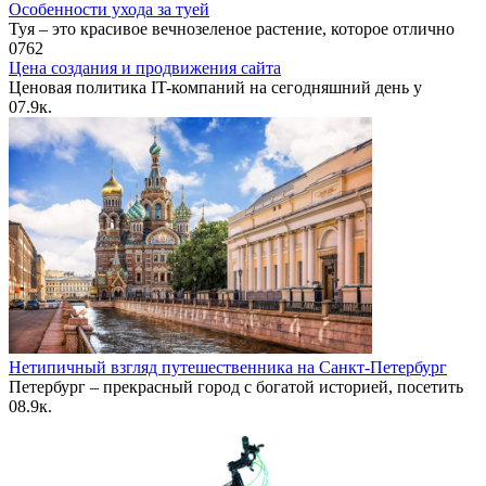
Особенности ухода за туей
Туя – это красивое вечнозеленое растение, которое отлично
0
762
Цена создания и продвижения сайта
Ценовая политика IT-компаний на сегодняшний день у
0
7.9к.
Нетипичный взгляд путешественника на Санкт-Петербург
Петербург – прекрасный город с богатой историей, посетить
0
8.9к.