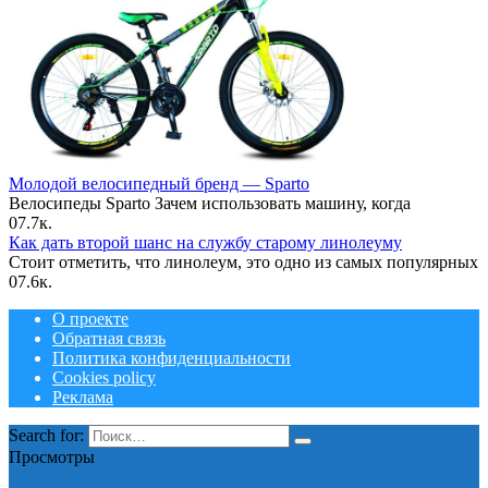
Молодой велосипедный бренд — Sparto
Велосипеды Sparto Зачем использовать машину, когда
0
7.7к.
Как дать второй шанс на службу старому линолеуму
Стоит отметить, что линолеум, это одно из самых популярных
0
7.6к.
О проекте
Обратная связь
Политика конфиденциальности
Cookies policy
Реклама
Search for:
Просмотры