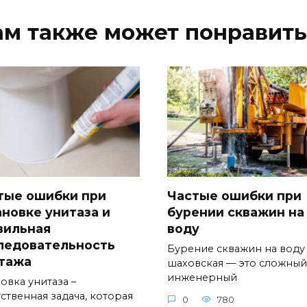
ам также может понравить
тые ошибки при
Частые ошибки при
ановке унитаза и
бурении скважин на
вильная
воду
ледовательность
Бурение скважин на воду
тажа
шаховская — это сложный
инженерный
овка унитаза –
ственная задача, которая
0
780