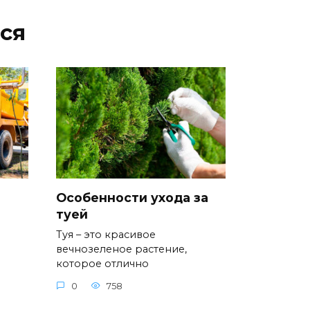
ся
Особенности ухода за
туей
Туя – это красивое
вечнозеленое растение,
которое отлично
0
758