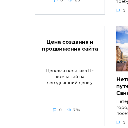
0
88
треб
0
Цена создания и
продвижения сайта
Ценовая политика IT-
компаний на
Нет
сегодняшний день у
пут
Сан
Пете
горо
0
7.9к.
посе
0