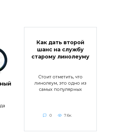
Как дать второй
шанс на службу
старому линолеуму
Стоит отметить, что
линолеум, это одно из
дный
самых популярных
да
0
7.6к.