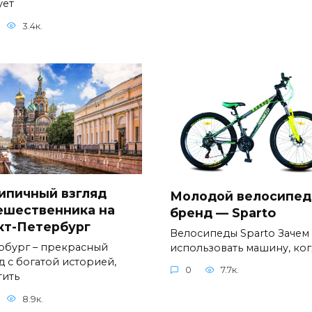
ует
3.4к.
ипичный взгляд
Молодой велосипе
ешественника на
бренд — Sparto
кт-Петербург
Велосипеды Sparto Зачем
рбург – прекрасный
использовать машину, ког
д с богатой историей,
0
7.7к.
тить
8.9к.