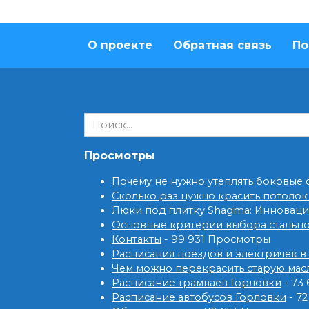
О проекте
Обратная связь
По
Search
for:
Просмотры
Почему не нужно утеплять боковые
Сколько раз нужно красить потолок
Люки под плитку Shagma: Инновац
Основные критерии выбора стальн
Контакты
- 99 931 Просмотры
Расписания поездов и электричек в
Чем можно перекрасить старую мас
Расписание трамваев Горловки
- 73
Расписание автобусов Горловки
- 7