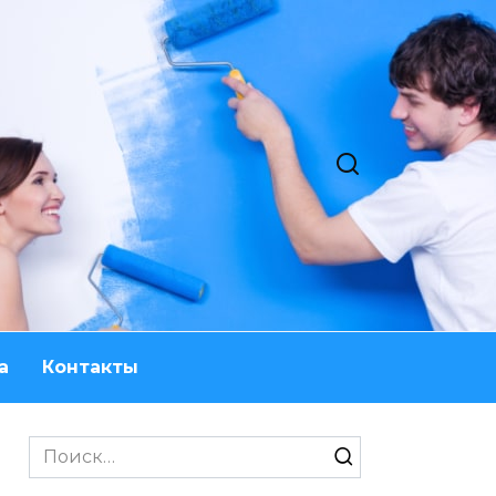
а
Контакты
Search
for: