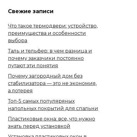
Свежие записи
Что такое термодвери: устройство,
преимущества и особенности
выбора
Таль и тельфер: в чем разница и
почему заказчики постоянно
путают эти понятия
Почему загородный дом без
стабилизатора — это не экономия,
а лотерея
Топ-5 самых популяряных
напольных покрытий для спальни
Пластиковые окна: все, что нужно
знать перед установкой
Установка пластиковых окон в