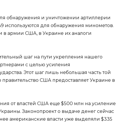
для обнаружения и уничтожении артиллерии
-49 используются для обнаружения минометов.
 в армии США, в Украине их аналоги
ительный шаг на пути укрепления нашего
ртнерами с целью усиления
дарства. Этот шаг лишь небольшая часть той
 правительство США предоставляет Украине в
ения от властей США еще $500 млн на усиление
Украины. Законопроект о выдаче денег сейчас
анее американские власти уже выделяли $335