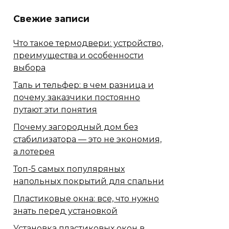
Свежие записи
Что такое термодвери: устройство,
преимущества и особенности
выбора
Таль и тельфер: в чем разница и
почему заказчики постоянно
путают эти понятия
Почему загородный дом без
стабилизатора — это не экономия,
а лотерея
Топ-5 самых популяряных
напольных покрытий для спальни
Пластиковые окна: все, что нужно
знать перед установкой
Установка пластиковых окон в