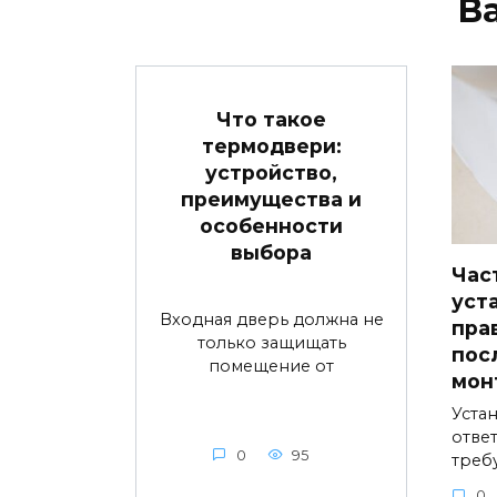
В
Что такое
термодвери:
устройство,
преимущества и
особенности
выбора
Час
уст
Входная дверь должна не
пра
только защищать
пос
помещение от
мон
Устан
ответ
0
95
треб
0