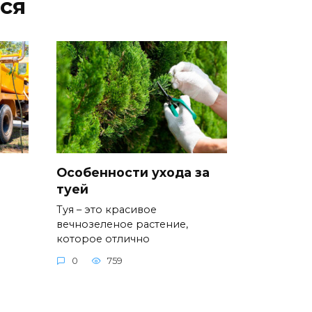
ся
Особенности ухода за
туей
Туя – это красивое
вечнозеленое растение,
которое отлично
0
759