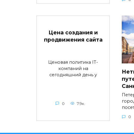
Цена создания и
продвижения сайта
Ценовая политика IT-
компаний на
Нет
сегодняшний день у
пут
Сан
Пете
горо
0
7.9к.
посе
0