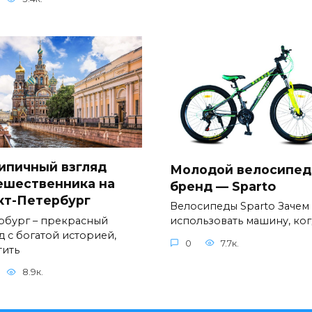
ипичный взгляд
Молодой велосипе
ешественника на
бренд — Sparto
кт-Петербург
Велосипеды Sparto Зачем
рбург – прекрасный
использовать машину, ког
д с богатой историей,
0
7.7к.
тить
8.9к.