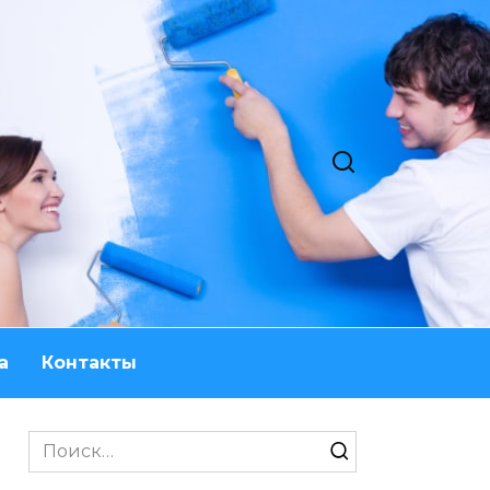
а
Контакты
Search
for: