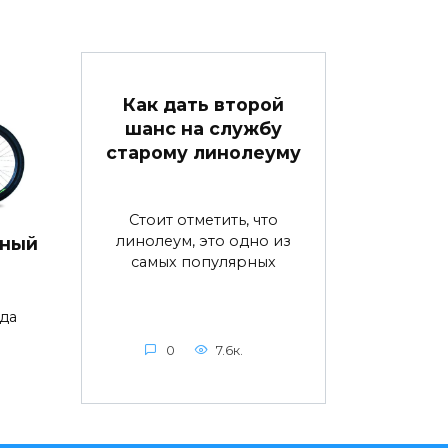
Как дать второй
шанс на службу
старому линолеуму
Стоит отметить, что
линолеум, это одно из
дный
самых популярных
да
0
7.6к.