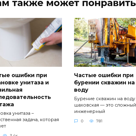
ам также может понравить
тые ошибки при
Частые ошибки при
ановке унитаза и
бурении скважин на
вильная
воду
ледовательность
Бурение скважин на воду
тажа
шаховская — это сложный
инженерный
овка унитаза –
ственная задача, которая
0
781
ует
3.4к.