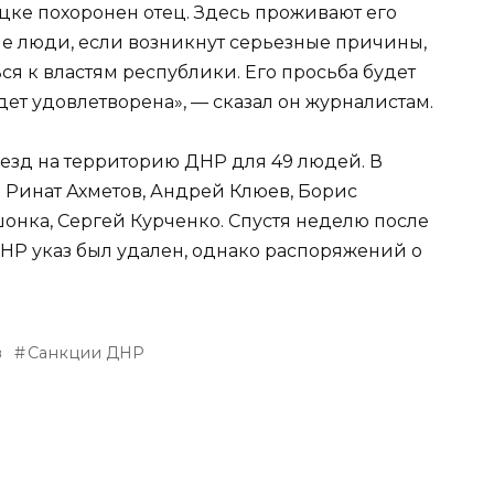
цке похоронен отец. Здесь проживают его
е люди, если возникнут серьезные причины,
ься к властям республики. Его просьба будет
удет удовлетворена», — сказал он журналистам.
ъезд на территорию ДНР для 49 людей. В
 Ринат Ахметов, Андрей Клюев, Борис
шонка, Сергей Курченко. Спустя неделю после
Р указ был удален, однако распоряжений о
в
Санкции ДНР