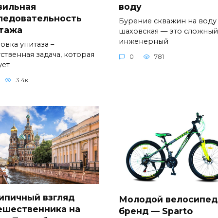
вильная
воду
ледовательность
Бурение скважин на воду
тажа
шаховская — это сложный
инженерный
овка унитаза –
ственная задача, которая
0
781
ует
3.4к.
ипичный взгляд
Молодой велосипе
ешественника на
бренд — Sparto