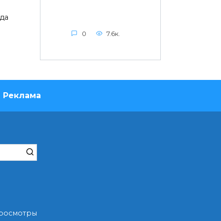
да
0
7.6к.
Реклама
Просмотры