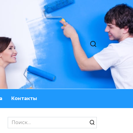
а
Контакты
Search
for: