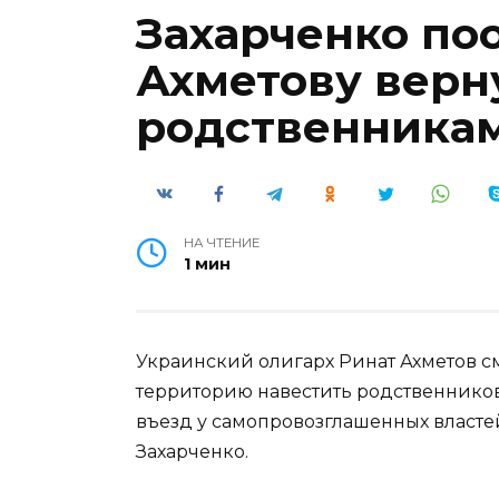
Захарченко по
Ахметову верн
родственникам
НА ЧТЕНИЕ
1 мин
Украинский олигарх Ринат Ахметов с
территорию навестить родственников
въезд у самопровозглашенных властей
Захарченко.