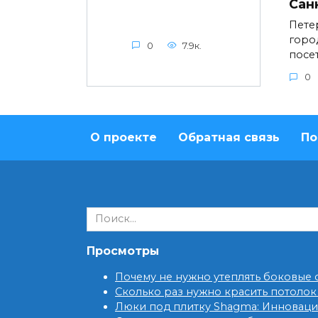
Сан
Пете
горо
0
7.9к.
посе
0
О проекте
Обратная связь
По
Search
for:
Просмотры
Почему не нужно утеплять боковые
Сколько раз нужно красить потолок
Люки под плитку Shagma: Инновац