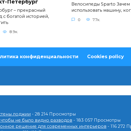
кт-Петербург
Велосипеды Sparto Зачем
рбург – прекрасный
использовать машину, ког
д с богатой историей,
0
7.7к.
тить
8.9к.
литика конфиденциальности
Cookies policy
 стены лоджии
- 28 214 Просмотры
 чтобы не было видно разводов
- 183 057 Просмотры
ионное решение для современных интерьеров
- 116 272 