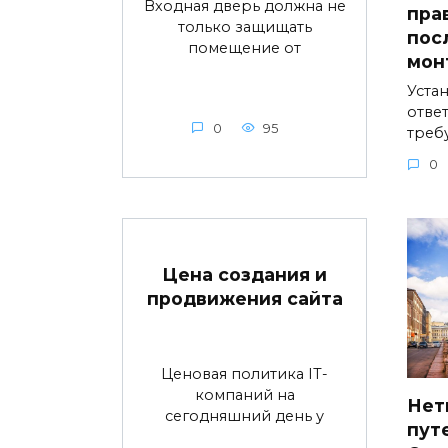
Входная дверь должна не
пра
только защищать
пос
помещение от
мон
Устан
ответ
0
95
треб
0
Цена создания и
продвижения сайта
Ценовая политика IT-
компаний на
Нет
сегодняшний день у
пут