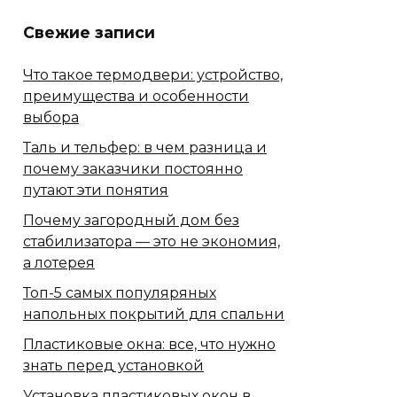
Свежие записи
Что такое термодвери: устройство,
преимущества и особенности
выбора
Таль и тельфер: в чем разница и
почему заказчики постоянно
путают эти понятия
Почему загородный дом без
стабилизатора — это не экономия,
а лотерея
Топ-5 самых популяряных
напольных покрытий для спальни
Пластиковые окна: все, что нужно
знать перед установкой
Установка пластиковых окон в