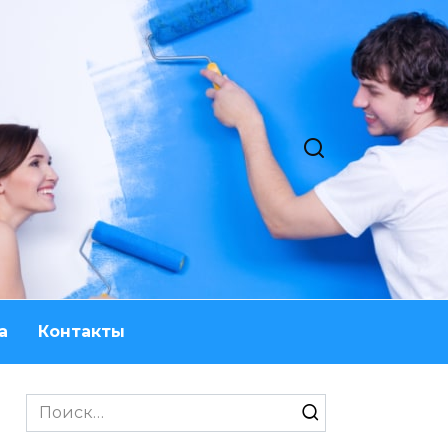
а
Контакты
Search
for: