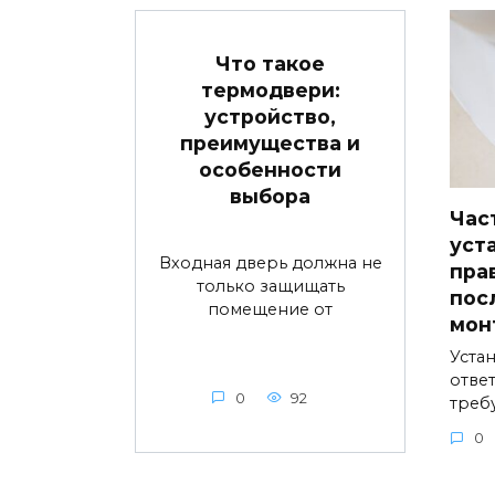
Что такое
термодвери:
устройство,
преимущества и
особенности
выбора
Час
уст
Входная дверь должна не
пра
только защищать
пос
помещение от
мон
Устан
ответ
0
92
треб
0