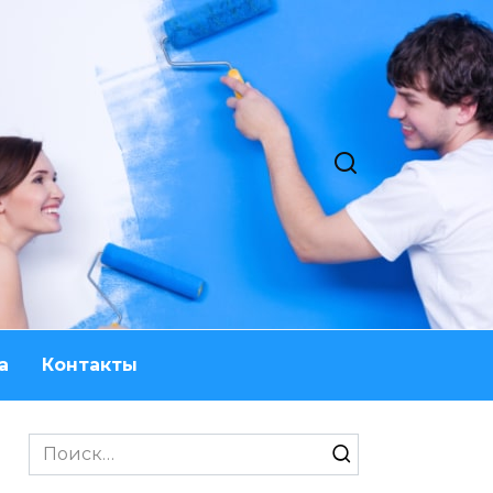
а
Контакты
Search
for: