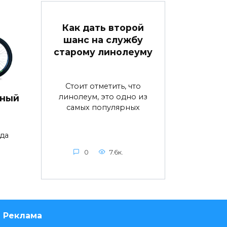
Как дать второй
шанс на службу
старому линолеуму
Стоит отметить, что
линолеум, это одно из
дный
самых популярных
да
0
7.6к.
Реклама