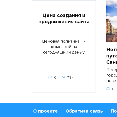
Цена создания и
продвижения сайта
Ценовая политика IT-
компаний на
Нет
сегодняшний день у
пут
Сан
Пете
горо
0
7.9к.
посе
0
О проекте
Обратная связь
По