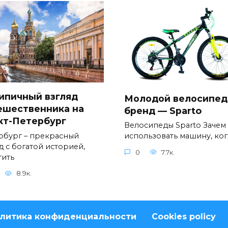
ипичный взгляд
Молодой велосипе
ешественника на
бренд — Sparto
кт-Петербург
Велосипеды Sparto Зачем
рбург – прекрасный
использовать машину, ког
д с богатой историей,
0
7.7к.
тить
8.9к.
литика конфиденциальности
Cookies policy