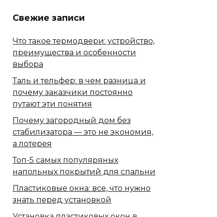
Свежие записи
Что такое термодвери: устройство,
преимущества и особенности
выбора
Таль и тельфер: в чем разница и
почему заказчики постоянно
путают эти понятия
Почему загородный дом без
стабилизатора — это не экономия,
а лотерея
Топ-5 самых популяряных
напольных покрытий для спальни
Пластиковые окна: все, что нужно
знать перед установкой
Установка пластиковых окон в