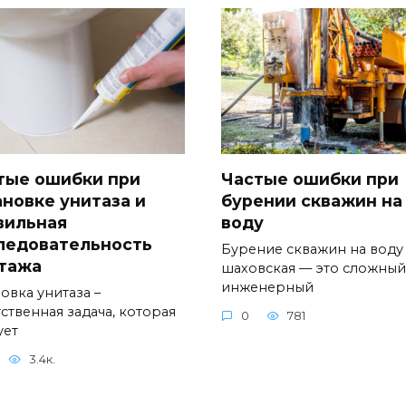
тые ошибки при
Частые ошибки при
ановке унитаза и
бурении скважин на
вильная
воду
ледовательность
Бурение скважин на воду
тажа
шаховская — это сложный
инженерный
овка унитаза –
ственная задача, которая
0
781
ует
3.4к.