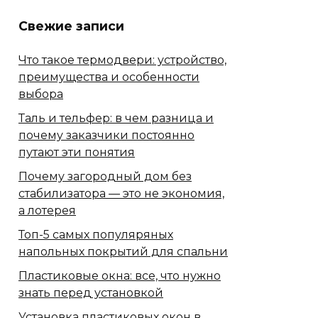
Свежие записи
Что такое термодвери: устройство,
преимущества и особенности
выбора
Таль и тельфер: в чем разница и
почему заказчики постоянно
путают эти понятия
Почему загородный дом без
стабилизатора — это не экономия,
а лотерея
Топ-5 самых популяряных
напольных покрытий для спальни
Пластиковые окна: все, что нужно
знать перед установкой
Установка пластиковых окон в