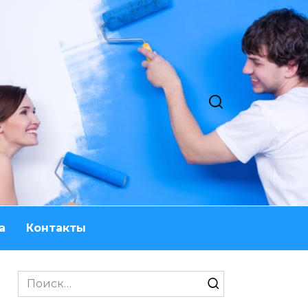
а
Контакты
Search
for: