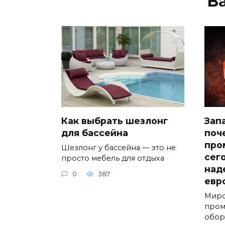
В
Как выбрать шезлонг
Зап
для бассейна
поч
про
Шезлонг у бассейна — это не
сег
просто мебель для отдыха
над
0
387
евр
Миро
пром
обор