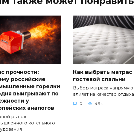
ам также может понравить
ас прочности:
Как выбрать матрас
ему российские
гостевой спальни
мышленные горелки
Выбор матраса напрямую
одня выигрывают по
влияет на качество отдыха
ежности у
0
4.9к.
опейских аналогов
вой рынок
ышленного котельного
удования