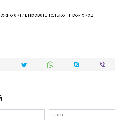
жно активировать только 1 промокод.
й
Сайт