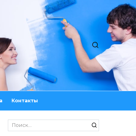
а
Контакты
Search
for: