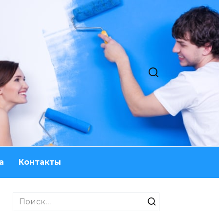
а
Контакты
Search
for: